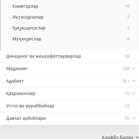
Кимёгарлар
10
Иқтисодчилар
2
Ҳуқуқшунослар
2
Муҳандислар
4
Диншунос ва маърифатпарварлар
28
Маданият
188
Адабиёт
361
Қаҳрамонлар
16
Устоз ва мураббийлар
25
Давлат арбоблари
56
Алифбо билан