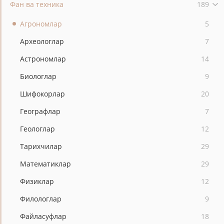
Фан ва техника
189
Агрономлар
5
Археологлар
7
Астрономлар
14
Биологлар
9
Шифокорлар
20
Географлар
7
Геологлар
12
Тарихчилар
29
Математиклар
29
Физиклар
12
Филологлар
9
Файласуфлар
18