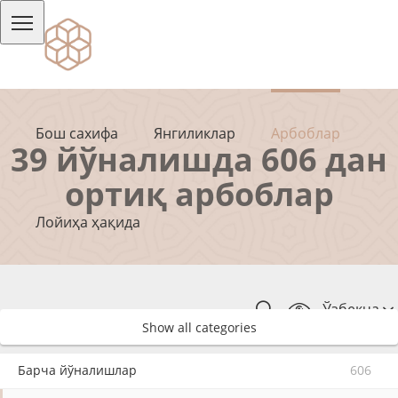
Бош сахифа
Янгиликлар
Арбоблар
39 йўналишда 606 дан
ортиқ арбоблар
Лойиҳа ҳақида
Ўзбекча
Show all categories
Барча йўналишлар
606