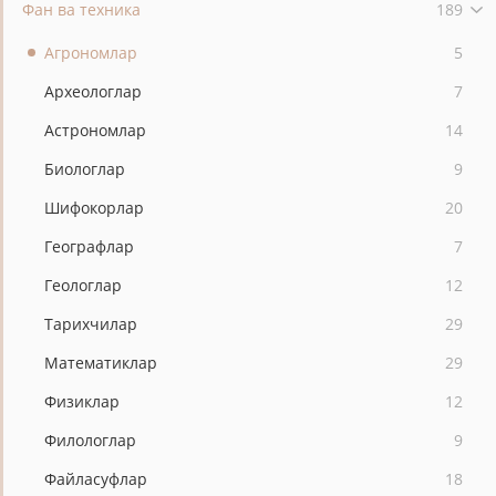
Фан ва техника
189
Агрономлар
5
Археологлар
7
Астрономлар
14
Биологлар
9
Шифокорлар
20
Географлар
7
Геологлар
12
Тарихчилар
29
Математиклар
29
Физиклар
12
Филологлар
9
Файласуфлар
18