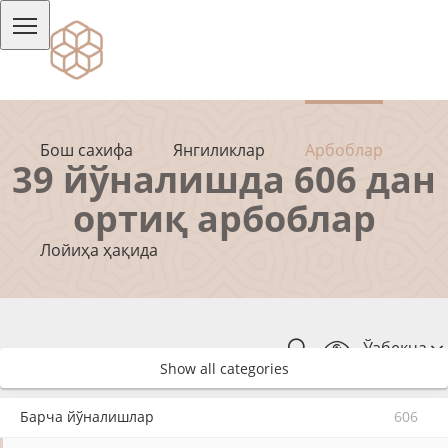
Бош сахифа
Янгиликлар
Арбоблар
39 йўналишда 606 дан
ортиқ арбоблар
Лойиҳа ҳақида
Ўзбекча
Show all categories
Барча йўналишлар
606