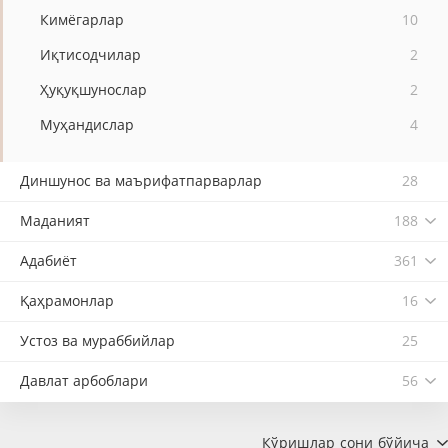
Кимёгарлар
10
Иқтисодчилар
2
Ҳуқуқшунослар
2
Муҳандислар
4
Диншунос ва маърифатпарварлар
28
Маданият
188
Адабиёт
361
Қаҳрамонлар
16
Устоз ва мураббийлар
25
Давлат арбоблари
56
Кўришлар сони бўйича