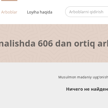
Arboblar
Loyiha haqida
nalishda 606 dan ortiq a
Musulmon madaniy uyg’onish d
Ничего не найде