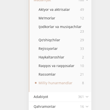
Aktyor va aktrisalar
49
Me’morlar
12
Ijodkorlar va musiqachilar
23
Qo‘shiqchilar
29
Rejissyorlar
33
Haykaltaroshlar
2
Raqqos va raqqosalar
10
Rassomlar
21
Milliy hunarmandlar
8
Adabiyot
361
Qahramonlar
16