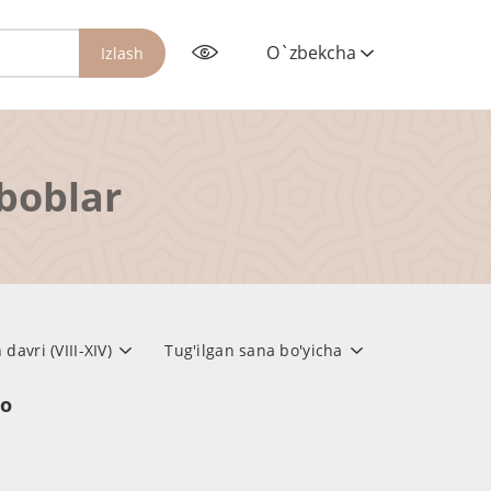
O`zbekcha
Izlash
rboblar
avri (VIII-XIV)
Tug'ilgan sana bo'yicha
но