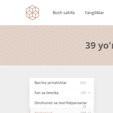
Bosh sahifa
Yangiliklar
39 yo'
Barcha yo'nalishlar
606
Fan va texnika
189
Dinshunos va ma’rifatparvarlar
28
Madaniyat
188