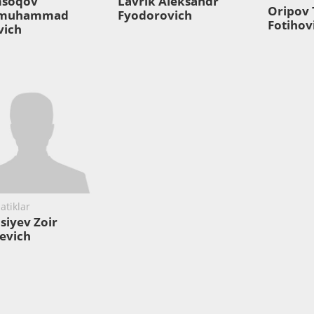
msoqov
Lavrik Aleksandr
Oripov 
hmuhammad
Fyodorovich
Fotihov
vich
tiklar
iyev Zoir
yevich