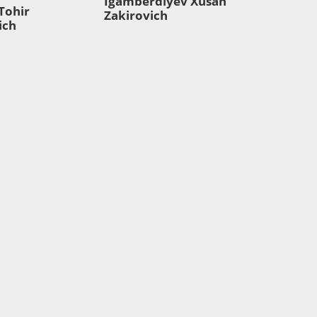
Igamberdiyev Xusan
Tohir
Zakirovich
ich