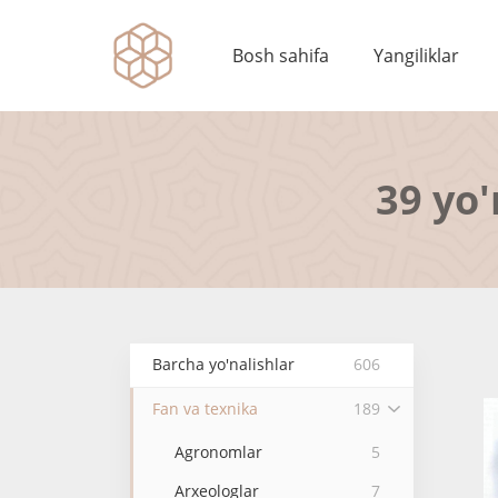
Bosh sahifa
Yangiliklar
39 yo'
Barcha yo'nalishlar
606
Fan va texnika
189
Agronomlar
5
Arxeologlar
7