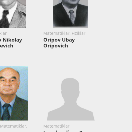
klar
Matematiklar, Fiziklar
 Nikolay
Oripov Ubay
evich
Oripovich
 Matematiklar,
Matematiklar