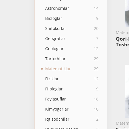
Astronomlar
14
Biologlar
9
Shifokorlar
20
Matema
Qori
Geograflar
7
Tos
Geologlar
12
Tarixchilar
29
Matematiklar
29
Fiziklar
12
Filologlar
9
Faylasuflar
18
Kimyogarlar
10
Iqtisodchilar
2
Matema