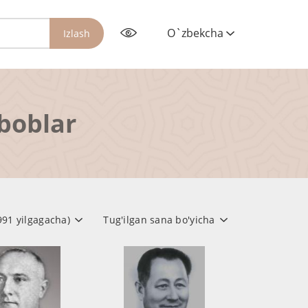
O`zbekcha
Izlash
rboblar
1991 yilgagacha)
Tug'ilgan sana bo'yicha