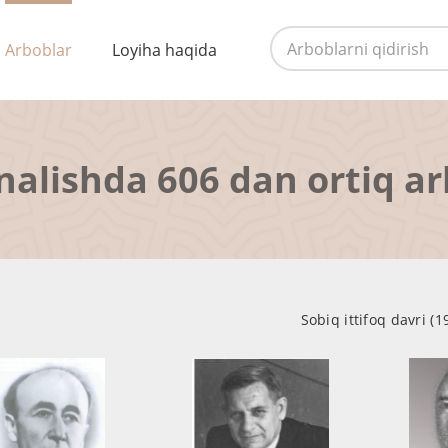
Arboblar
Loyiha haqida
nalishda 606 dan ortiq a
Sobiq ittifoq davri (