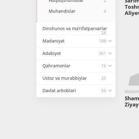
Sari
Huquqshunoslar
2
Tos
Muhandislar
4
Aliye
Dinshunos va ma’rifatparvarlar
28
Madaniyat
188
Adabiyot
361
Qahramonlar
16
Ustoz va murabbiylar
25
Davlat arboblari
56
Matema
Shams
Ziya