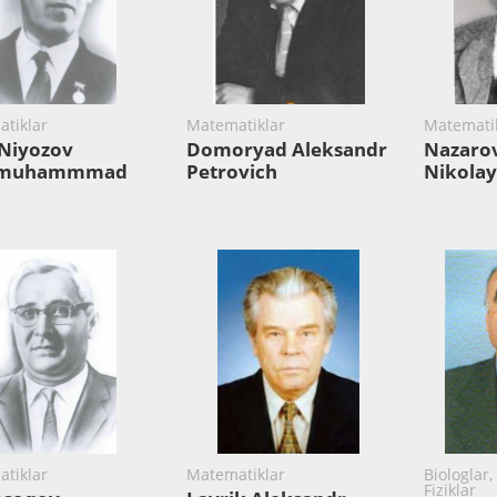
tiklar
Matematiklar
Matemati
-Niyozov
Domoryad Aleksandr
Nazarov
hmuhammmad
Petrovich
Nikolay
tiklar
Matematiklar
Biologlar,
Fiziklar