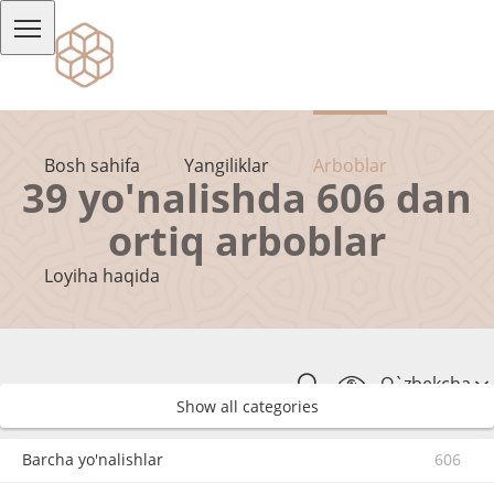
Bosh sahifa
Yangiliklar
Arboblar
39 yo'nalishda 606 dan
ortiq arboblar
Loyiha haqida
O`zbekcha
Show all categories
Barcha yo'nalishlar
606