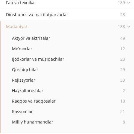
Fan va texnika
189
Dinshunos va ma’rifatparvarlar
28
Madaniyat
188
Aktyor va aktrisalar
49
Me’morlar
12
Ijodkorlar va musiqachilar
23
Qo‘shiqchilar
29
Rejissyorlar
33
Haykaltaroshlar
2
Raqqos va raqqosalar
10
Rassomlar
21
Milliy hunarmandlar
8