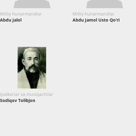
Milliy hunarmandlar
Milliy hunarmandlar
Abdu Jalol
Abdu Jamol Usto Qo‘ri
Ijodkorlar va musiqachilar
Sodiqov Tolibjon