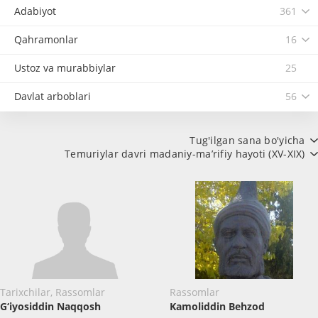
Adabiyot
361
Qahramonlar
16
Ustoz va murabbiylar
25
Davlat arboblari
56
Tug'ilgan sana bo'yicha
Temuriylar davri madaniy-ma’rifiy hayoti (XV-XIX)
Tarixchilar, Rassomlar
Rassomlar
G‘iyosiddin Naqqosh
Kamoliddin Behzod