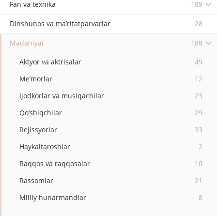
Fan va texnika
189
Dinshunos va ma’rifatparvarlar
28
Madaniyat
188
Aktyor va aktrisalar
49
Me’morlar
12
Ijodkorlar va musiqachilar
23
Qo‘shiqchilar
29
Rejissyorlar
33
Haykaltaroshlar
2
Raqqos va raqqosalar
10
Rassomlar
21
Milliy hunarmandlar
8