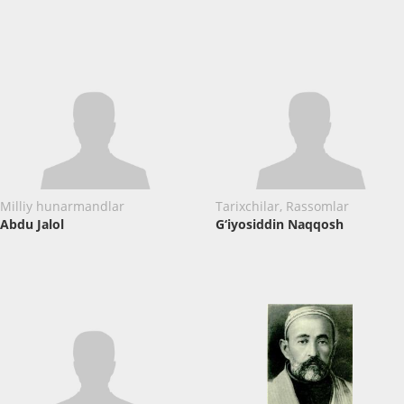
Milliy hunarmandlar
Tarixchilar, Rassomlar
Abdu Jalol
G‘iyosiddin Naqqosh