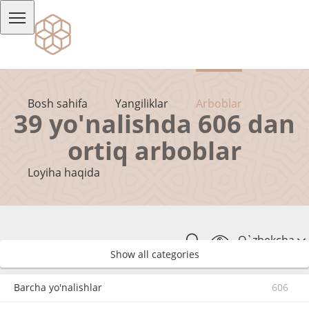
Bosh sahifa
Yangiliklar
Arboblar
39 yo'nalishda 606 dan
ortiq arboblar
Loyiha haqida
O`zbekcha
Show all categories
Barcha yo'nalishlar
606