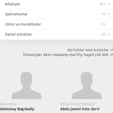
Adabiyot
361
Qahramonlar
16
Ustoz va murabbiylar
25
Davlat arboblari
56
Ko'rishlar soni bo'yicha
Temuriylar davri madaniy-ma’rifiy hayoti (XV-XIX)
Rassomlar
Milliy hunarmandlar
Abdulxay Bag‘dodiy
Abdu Jamol Usto Qo‘ri