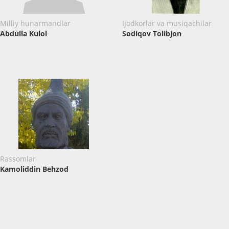
Milliy hunarmandlar
Ijodkorlar va musiqachilar
Abdulla Kulol
Sodiqov Tolibjon
Rassomlar
Kamoliddin Behzod