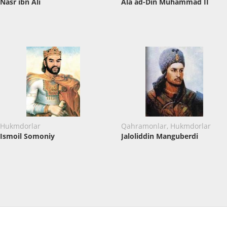
Nasr ibn Ali
Ala ad-Din Muhammad II
Hukmdorlar
Qahramonlar, Hukmdorlar
Ismoil Somoniy
Jaloliddin Manguberdi