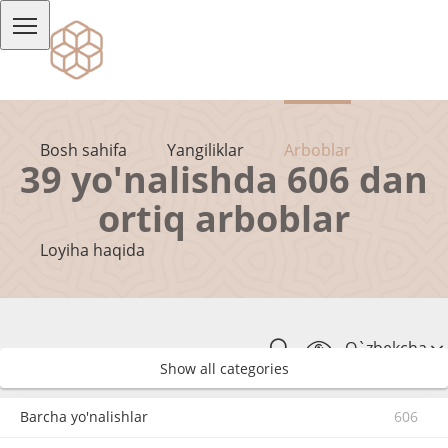
Bosh sahifa
Yangiliklar
Arboblar
39 yo'nalishda 606 dan
ortiq arboblar
Loyiha haqida
O`zbekcha
Show all categories
Barcha yo'nalishlar
606