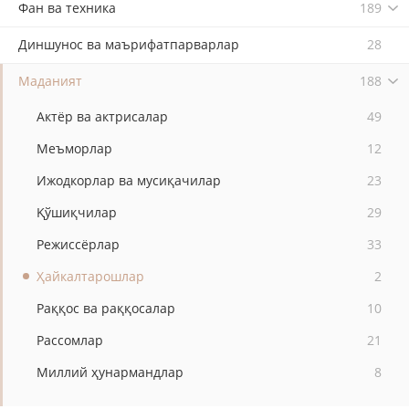
Фан ва техника
189
Диншунос ва маърифатпарварлар
28
Маданият
188
Актёр ва актрисалар
49
Меъморлар
12
Ижодкорлар ва мусиқачилар
23
Қўшиқчилар
29
Режиссёрлар
33
Ҳайкалтарошлар
2
Раққос ва раққосалар
10
Рассомлар
21
Миллий ҳунармандлар
8