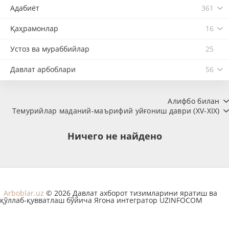
Адабиёт
361
Қаҳрамонлар
16
Устоз ва мураббийлар
25
Давлат арбоблари
56
Алифбо билан
Темурийлар маданий-маърифий уйғониш даври (XV-XIX)
Ничего не найдено
Arboblar.uz
© 2026 Давлат ахборот тизимларини яратиш ва
қўллаб-қувватлаш бўйича Ягона интегратор UZINFOCOM