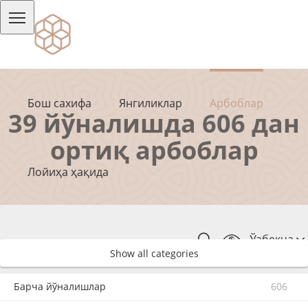
Бош сахифа
Янгиликлар
Арбоблар
39 йўналишда 606 дан
ортиқ арбоблар
Лойиҳа ҳақида
Ўзбекча
Show all categories
Барча йўналишлар
606