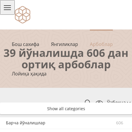
Бош сахифа
Янгиликлар
Арбоблар
39 йўналишда 606 дан
ортиқ арбоблар
Лойиҳа ҳақида
Ўзбекча
Show all categories
Барча йўналишлар
606