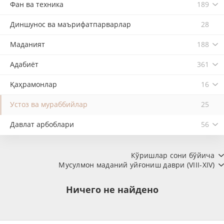
Фан ва техника
189
Диншунос ва маърифатпарварлар
28
Маданият
188
Адабиёт
361
Қаҳрамонлар
16
Устоз ва мураббийлар
25
Давлат арбоблари
56
Кўришлар сони бўйича
Мусулмон маданий уйғониш даври (VIII-XIV)
Ничего не найдено