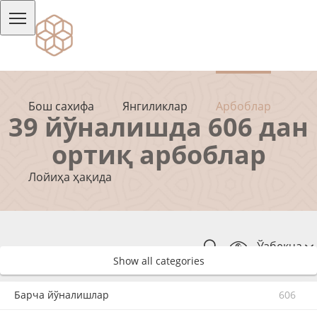
Бош сахифа
Янгиликлар
Арбоблар
39 йўналишда 606 дан
ортиқ арбоблар
Лойиҳа ҳақида
Ўзбекча
Show all categories
Барча йўналишлар
606