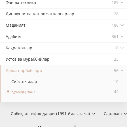
Фан ва техника
189
Диншунос ва маърифатпарварлар
28
Маданият
188
Адабиёт
361
Қаҳрамонлар
16
Устоз ва мураббийлар
25
Давлат арбоблари
56
Сиёсатчилар
10
Ҳукмдорлар
44
Собиқ иттифоқ даври (1991 йилгагача)
Саралаш