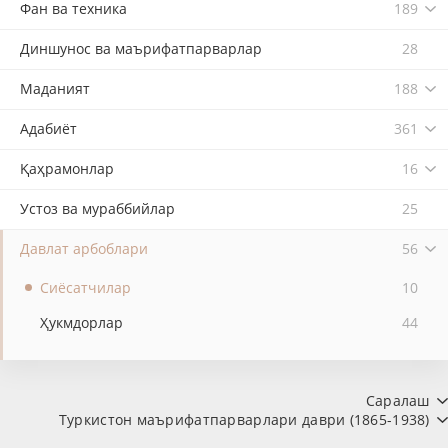
Фан ва техника
189
Диншунос ва маърифатпарварлар
28
Маданият
188
Адабиёт
361
Қаҳрамонлар
16
Устоз ва мураббийлар
25
Давлат арбоблари
56
Сиёсатчилар
10
Ҳукмдорлар
44
Саралаш
Туркистон маърифатпарварлари даври (1865-1938)