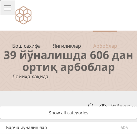
Бош сахифа
Янгиликлар
Арбоблар
39 йўналишда 606 дан
ортиқ арбоблар
Лойиҳа ҳақида
Ўзбекча
Show all categories
Барча йўналишлар
606