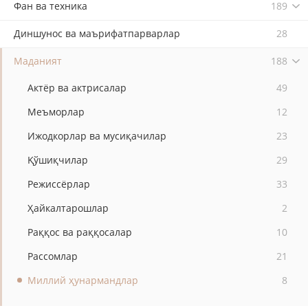
Фан ва техника
189
Диншунос ва маърифатпарварлар
28
Маданият
188
Актёр ва актрисалар
49
Меъморлар
12
Ижодкорлар ва мусиқачилар
23
Қўшиқчилар
29
Режиссёрлар
33
Ҳайкалтарошлар
2
Раққос ва раққосалар
10
Рассомлар
21
Миллий ҳунармандлар
8