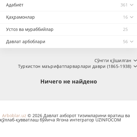
Адабиёт
361
Қаҳрамонлар
16
Устоз ва мураббийлар
25
Давлат арбоблари
56
Сўнгги қўшилган
Туркистон маърифатпарварлари даври (1865-1938)
Ничего не найдено
Arboblar.uz
© 2026 Давлат ахборот тизимларини яратиш ва
қўллаб-қувватлаш бўйича Ягона интегратор UZINFOCOM