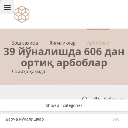
Бош сахифа
Янгиликлар
Арбоблар
39 йўналишда 606 дан
ортиқ арбоблар
Лойиҳа ҳақида
Ўзбекча
Show all categories
Барча йўналишлар
606