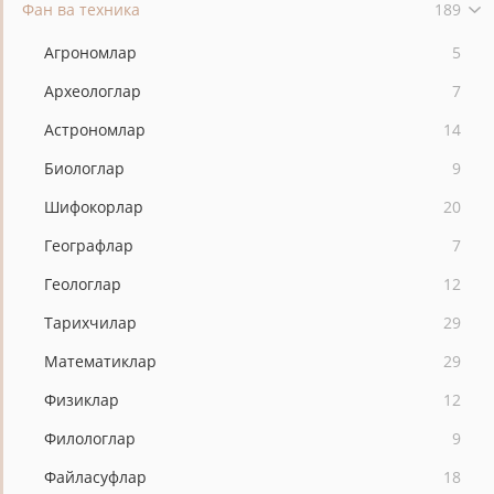
Фан ва техника
189
Агрономлар
5
Археологлар
7
Астрономлар
14
Биологлар
9
Шифокорлар
20
Географлар
7
Геологлар
12
Тарихчилар
29
Математиклар
29
Физиклар
12
Филологлар
9
Файласуфлар
18