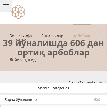
Бош сахифа
Янгиликлар
Арбоблар
39 йўналишда 606 дан
ортиқ арбоблар
Лойиҳа ҳақида
Ўзбекча
Show all categories
Барча йўналишлар
606