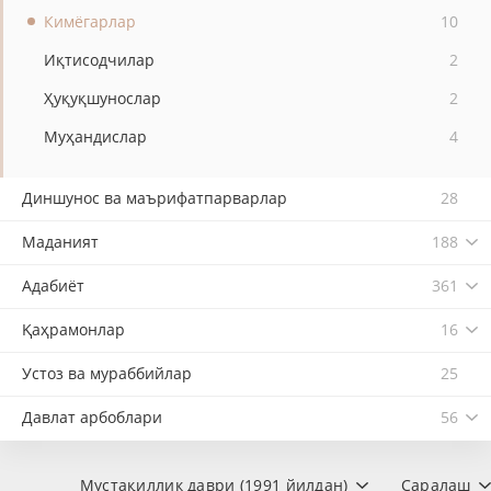
Кимёгарлар
10
Иқтисодчилар
2
Ҳуқуқшунослар
2
Муҳандислар
4
Диншунос ва маърифатпарварлар
28
Маданият
188
Адабиёт
361
Қаҳрамонлар
16
Устоз ва мураббийлар
25
Давлат арбоблари
56
Мустақиллик даври (1991 йилдан)
Саралаш