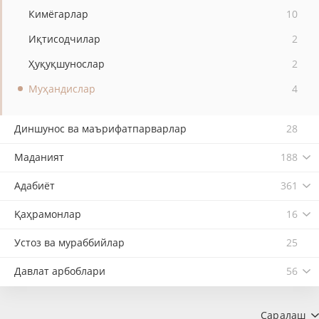
Кимёгарлар
10
Иқтисодчилар
2
Ҳуқуқшунослар
2
Муҳандислар
4
Диншунос ва маърифатпарварлар
28
Маданият
188
Адабиёт
361
Қаҳрамонлар
16
Устоз ва мураббийлар
25
Давлат арбоблари
56
Саралаш