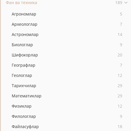
Фан ва техника
189
Агрономлар
5
Археологлар
7
Астрономлар
14
Биологлар
9
Шифокорлар
20
Географлар
7
Геологлар
12
Тарихчилар
29
Математиклар
29
Физиклар
12
Филологлар
9
Файласуфлар
18