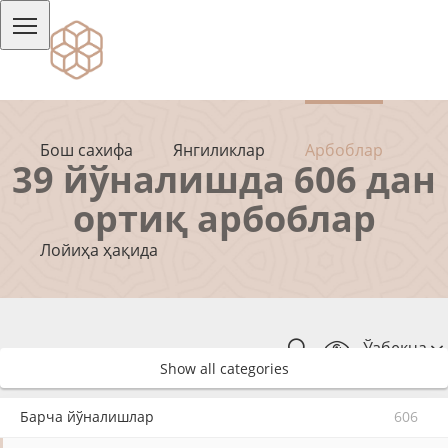
Бош сахифа
Янгиликлар
Арбоблар
39 йўналишда 606 дан
ортиқ арбоблар
Лойиҳа ҳақида
Ўзбекча
Show all categories
Барча йўналишлар
606