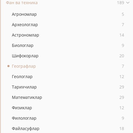
Фан ва техника
189
Агрономлар
5
Археологлар
7
Астрономлар
14
Биологлар
9
Шифокорлар
20
Географлар
7
Геологлар
12
Тарихчилар
29
Математиклар
29
Физиклар
12
Филологлар
9
Файласуфлар
18