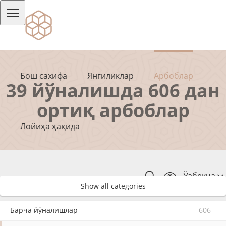
Бош сахифа
Янгиликлар
Арбоблар
39 йўналишда 606 дан
ортиқ арбоблар
Лойиҳа ҳақида
Ўзбекча
Show all categories
Барча йўналишлар
606