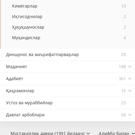
Кимёгарлар
10
Иқтисодчилар
2
Ҳуқуқшунослар
2
Муҳандислар
4
Диншунос ва маърифатпарварлар
28
Маданият
188
Адабиёт
361
Қаҳрамонлар
16
Устоз ва мураббийлар
25
Давлат арбоблари
56
Мустақиллик даври (1991 йилдан)
Алифбо билан