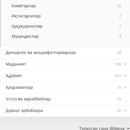
Кимёгарлар
10
Иқтисодчилар
2
Ҳуқуқшунослар
2
Муҳандислар
4
Диншунос ва маърифатпарварлар
28
Маданият
188
Адабиёт
361
Қаҳрамонлар
16
Устоз ва мураббийлар
25
Давлат арбоблари
56
Туғилган сана бўйича