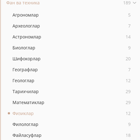
Фан ва техника
189
Агрономлар
5
Археологлар
7
Астрономлар
14
Биологлар
9
Шифокорлар
20
Географлар
7
Геологлар
12
Тарихчилар
29
Математиклар
29
Физиклар
12
Филологлар
9
Файласуфлар
18