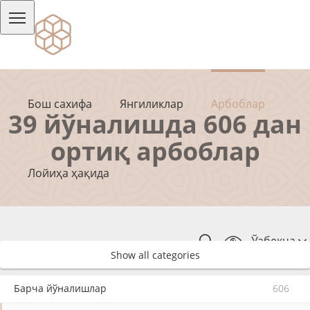
Бош сахифа
Янгиликлар
Арбоблар
39 йўналишда 606 дан
ортиқ арбоблар
Лойиҳа ҳақида
Ўзбекча
Show all categories
Барча йўналишлар
606