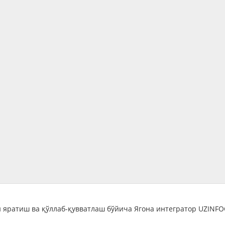
 яратиш ва қўллаб-қувватлаш бўйича Ягона интегратор UZINF