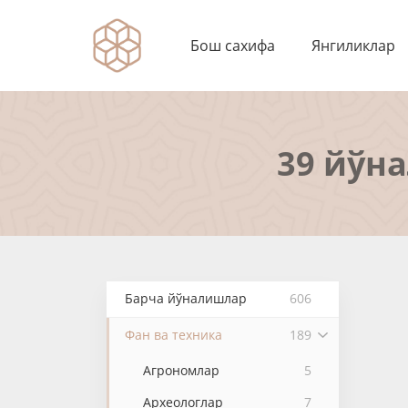
Бош сахифа
Янгиликлар
39 йўн
Барча йўналишлар
606
Фан ва техника
189
Агрономлар
5
Археологлар
7