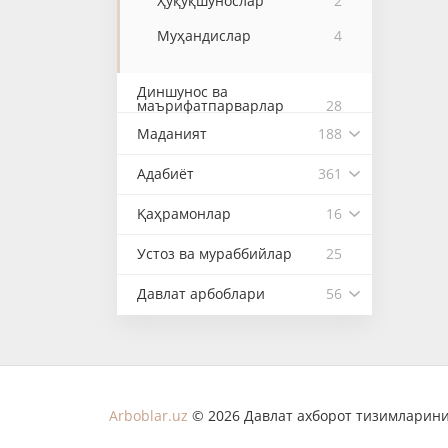
Ҳуқуқшунослар
2
Муҳандислар
4
Диншунос ва
маърифатпарварлар
28
Маданият
188
Адабиёт
361
Қаҳрамонлар
16
Устоз ва мураббийлар
25
Давлат арбоблари
56
Arboblar.uz
© 2026 Давлат ахборот тизимларини