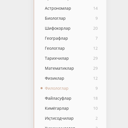
Астрономлар
14
Биологлар
9
Шифокорлар
20
Географлар
7
Геологлар
12
Тарихчилар
29
Математиклар
29
Физиклар
12
Филологлар
9
Файласуфлар
18
Кимёгарлар
10
Иқтисодчилар
2