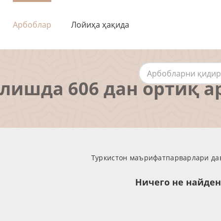
Арбоблар
Лойиҳа ҳақида
алишда 606 дан ортиқ а
Туркистон маърифатпарварлари дав
Ничего не найде