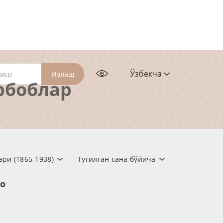
Ўзбекча
Излаш
рбоблар
ри (1865-1938)
Туғилган сана бўйича
но