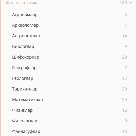
Фан ва техника
189
Агрономлар
5
Археологлар
7
Астрономлар
14
Биологлар
9
Шифокорлар
20
Географлар
7
Геологлар
12
Тарихчилар
29
Математиклар
29
Физиклар
12
Филологлар
9
Файласуфлар
18