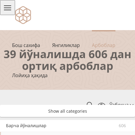
Бош сахифа
Янгиликлар
Арбоблар
39 йўналишда 606 дан
ортиқ арбоблар
Лойиҳа ҳақида
Ўзбекча
Show all categories
Барча йўналишлар
606