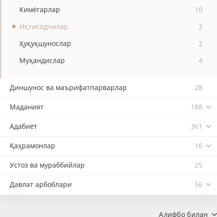
Кимёгарлар
10
Иқтисодчилар
2
Ҳуқуқшунослар
2
Муҳандислар
4
Диншунос ва маърифатпарварлар
28
Маданият
188
Адабиёт
361
Қаҳрамонлар
16
Устоз ва мураббийлар
25
Давлат арбоблари
56
Алифбо билан