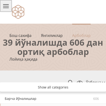
Бош сахифа
Янгиликлар
Арбоблар
39 йўналишда 606 дан
ортиқ арбоблар
Лойиҳа ҳақида
Ўзбекча
Show all categories
Барча йўналишлар
606