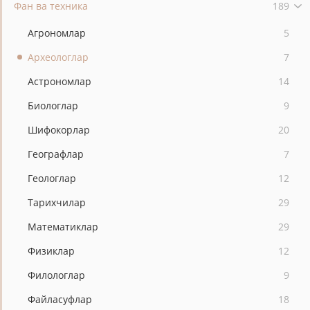
Фан ва техника
189
Агрономлар
5
Археологлар
7
Астрономлар
14
Биологлар
9
Шифокорлар
20
Географлар
7
Геологлар
12
Тарихчилар
29
Математиклар
29
Физиклар
12
Филологлар
9
Файласуфлар
18