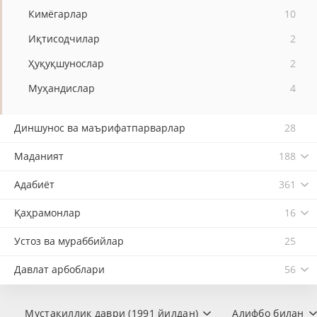
Кимёгарлар
10
Иқтисодчилар
2
Ҳуқуқшунослар
2
Муҳандислар
4
Диншунос ва маърифатпарварлар
28
Маданият
188
Адабиёт
361
Қаҳрамонлар
16
Устоз ва мураббийлар
25
Давлат арбоблари
56
Мустақиллик даври (1991 йилдан)
Алифбо билан