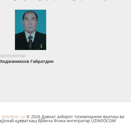
Археологлар
Ходжаниязов Гайратдин
Arboblar.uz
© 2026 Давлат ахборот тизимларини яратиш ва
қўллаб-қувватлаш бўйича Ягона интегратор UZINFOCOM