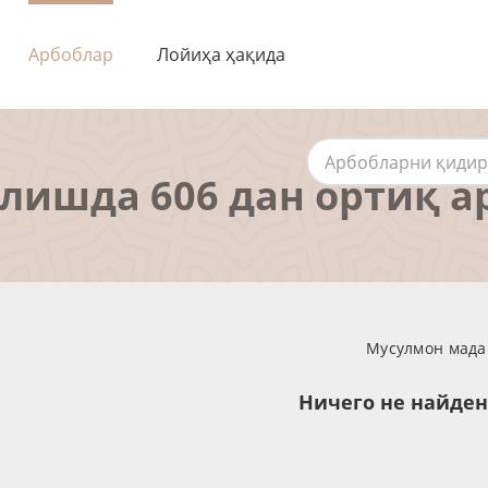
Арбоблар
Лойиҳа ҳақида
алишда 606 дан ортиқ а
Мусулмон мадан
Ничего не найде