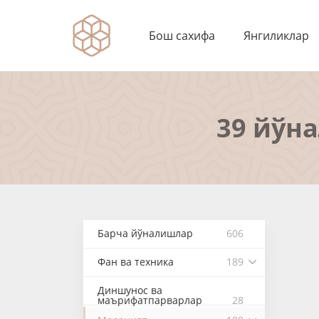
Бош сахифа
Янгиликлар
39 йўн
Барча йўналишлар
606
Фан ва техника
189
Диншунос ва
маърифатпарварлар
28