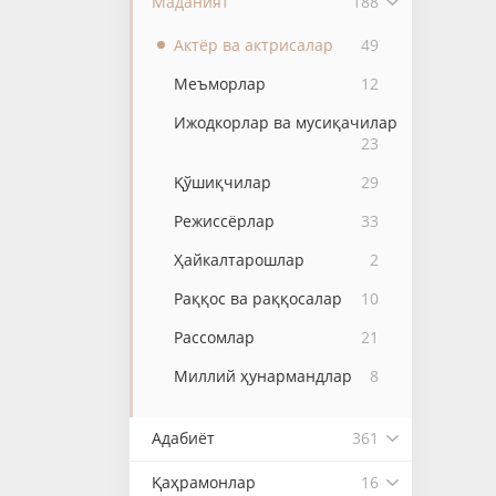
Маданият
188
Актёр ва актрисалар
49
Меъморлар
12
Ижодкорлар ва мусиқачилар
23
Қўшиқчилар
29
Режиссёрлар
33
Ҳайкалтарошлар
2
Раққос ва раққосалар
10
Рассомлар
21
Миллий ҳунармандлар
8
Адабиёт
361
Қаҳрамонлар
16