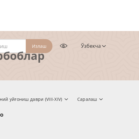
Ўзбекча
Излаш
рбоблар
ий уйғониш даври (VIII-XIV)
Саралаш
но