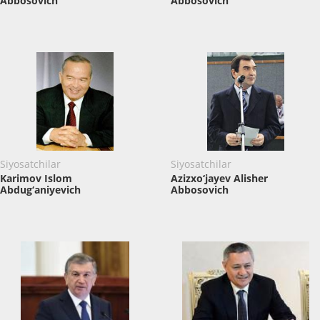
Abbosovich
Abbosovich
Siyosatchilar
Siyosatchilar
Karimov Islom
Azizxo‘jayev Alisher
Abdug‘aniyevich
Abbosovich