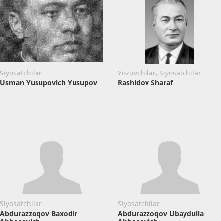
Siyosatchilar
Yozuvchilar, Siyosatchilar
Usman Yusupovich Yusupov
Rashidov Sharaf
Siyosatchilar
Siyosatchilar
Abdurazzoqov Baxodir
Abdurazzoqov Ubaydulla