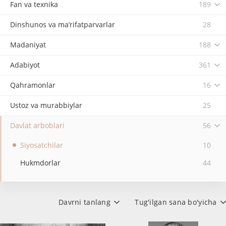
Fan va texnika
189
Dinshunos va ma’rifatparvarlar
28
Madaniyat
188
Adabiyot
361
Qahramonlar
16
Ustoz va murabbiylar
25
Davlat arboblari
56
Siyosatchilar
10
Hukmdorlar
44
Davrni tanlang
Tug'ilgan sana bo'yicha