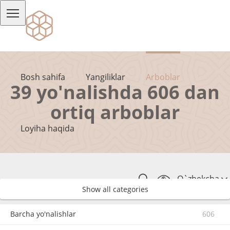
Bosh sahifa
Yangiliklar
Arboblar
39 yo'nalishda 606 dan
ortiq arboblar
Loyiha haqida
O`zbekcha
Show all categories
Barcha yo'nalishlar
606