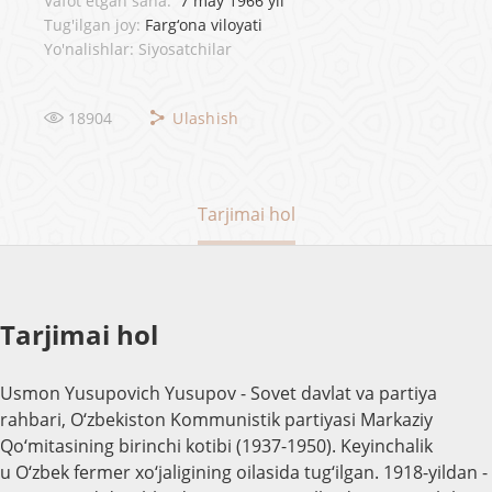
Vafot etgan sana:
7 may 1966 yil
Tug'ilgan joy:
Farg‘ona viloyati
Yo'nalishlar: Siyosatchilar
18904
Ulashish
Tarjimai hol
Tarjimai hol
Usmon Yusupovich Yusupov - Sovet davlat va partiya
rahbari, O‘zbekiston Kommunistik partiyasi Markaziy
Qo‘mitasining birinchi kotibi (1937-1950). Keyinchalik
u O‘zbek fermer xo‘jaligining oilasida tug‘ilgan. 1918-yildan -