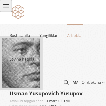
Bosh sahifa
Yangiliklar
Arboblar
Loyiha haqida
O`zbekcha
Usman Yusupovich Yusupov
Tavallud topgan sana:
1 mart 1901 yil