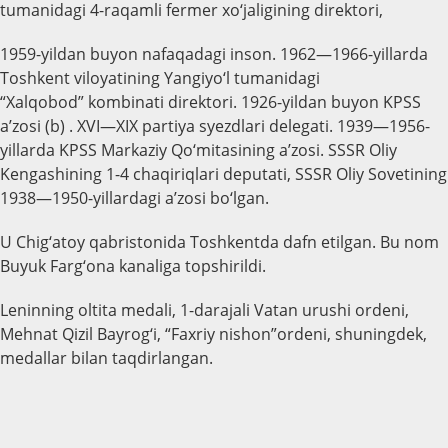
tumanidagi 4-raqamli fermer xo‘jaligining direktori,
1959-yildan buyon nafaqadagi inson. 1962—1966-yillarda
Toshkent viloyatining Yangiyo‘l tumanidagi
“Xalqobod” kombinati direktori. 1926-yildan buyon KPSS
aʼzosi (b) . XVI—XIX partiya syezdlari delegati. 1939—1956-
yillarda KPSS Markaziy Qo‘mitasining aʼzosi. SSSR Oliy
Kengashining 1-4 chaqiriqlari deputati, SSSR Oliy Sovetining
1938—1950-yillardagi aʼzosi bo‘lgan.
U Chig‘atoy qabristonida Toshkentda dafn etilgan. Bu nom
Buyuk Farg‘ona kanaliga topshirildi.
Leninning oltita medali, 1-darajali Vatan urushi ordeni,
Mehnat Qizil Bayrog‘i, “Faxriy nishon”ordeni, shuningdek,
medallar bilan taqdirlangan.