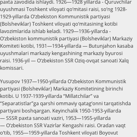
paxta zavodida ishlaydi. 1926—1928 yillarda - Quruvchilar
uyushmasi Toshkent viloyati qo‘mitasi raisi, so‘ng 1928-
1929-yillarda O‘zbekiston Kommunistik partiyasi
(Bolsheviklar) Toshkent viloyati qo‘mitasining kotibi
lavozimlarida ishlab keladi. 1929—1936-yillarda -
O‘zbekiston kommunistik partiyasi (Bolsheviklar) Markaziy
Komiteti kotibi, 1931—1934-yillarda — Butunjahon kasaba
uyushmalari markaziy kengashining markaziy byurosi
raisi. 1936-yil — O‘zbekiston SSR Oziq-ovqat sanoati Xalq
komissari.
Yusupov 1937—1950-yillarda O‘zbekiston Kommunistik
partiyasi (Bolsheviklar) Markaziy Komitetining birinchi
kotibi. U 1937-1939-yillarda “Millatchilar” va
“Separatistlar”ga qarshi ommaviy qatag‘onni tarqatishda
partiyani boshqargan. Keyinchalik 1950-1953-yillarda
— SSSR paxta sanoati vaziri, 1953—1955-yillarda
— O‘zbekiston SSR Vazirlar Kengashi raisi. Oradan vaqt
o‘tib, 1955—1959-yillarda Toshkent viloyati Boyovut