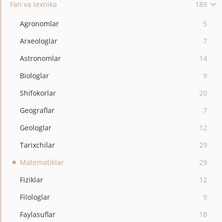
Fan va texnika
189
Agronomlar
5
Arxeologlar
7
Astronomlar
14
Biologlar
9
Shifokorlar
20
Geograflar
7
Geologlar
12
Tarixchilar
29
Matematiklar
29
Fiziklar
12
Filologlar
9
Faylasuflar
18