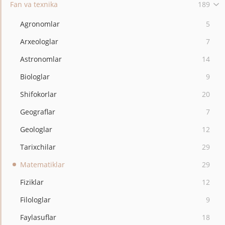
Fan va texnika
189
Agronomlar
5
Arxeologlar
7
Astronomlar
14
Biologlar
9
Shifokorlar
20
Geograflar
7
Geologlar
12
Tarixchilar
29
Matematiklar
29
Fiziklar
12
Filologlar
9
Faylasuflar
18