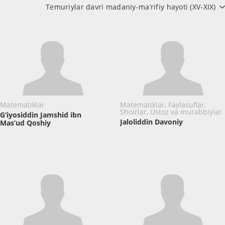
Temuriylar davri madaniy-ma’rifiy hayoti (XV-XIX)
Matematiklar
Matematiklar, Faylasuflar,
Shoirlar, Ustoz va murabbiylar
G‘iyosiddin Jamshid ibn
Jaloliddin Davoniy
Mas’ud Qoshiy