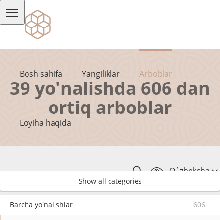
Bosh sahifa
Yangiliklar
Arboblar
39 yo'nalishda 606 dan
ortiq arboblar
Loyiha haqida
O`zbekcha
Show all categories
Barcha yo'nalishlar
606