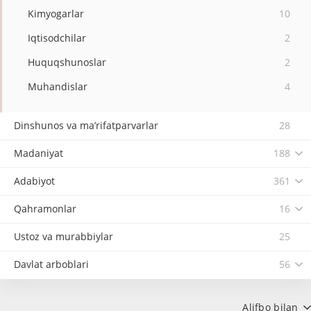
Kimyogarlar
10
Iqtisodchilar
2
Huquqshunoslar
2
Muhandislar
4
Dinshunos va ma’rifatparvarlar
28
Madaniyat
188
Adabiyot
361
Qahramonlar
16
Ustoz va murabbiylar
25
Davlat arboblari
56
Alifbo bilan