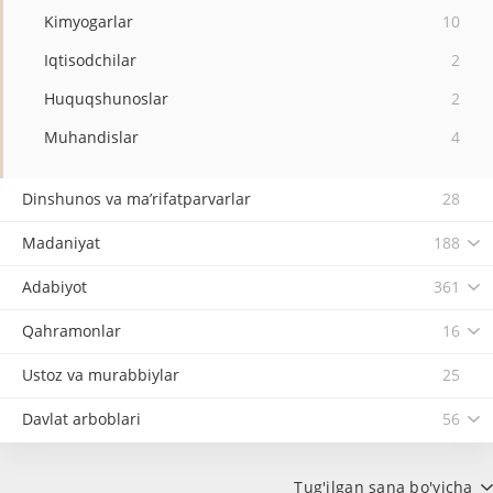
Kimyogarlar
10
Iqtisodchilar
2
Huquqshunoslar
2
Muhandislar
4
Dinshunos va ma’rifatparvarlar
28
Madaniyat
188
Adabiyot
361
Qahramonlar
16
Ustoz va murabbiylar
25
Davlat arboblari
56
Tug'ilgan sana bo'yicha