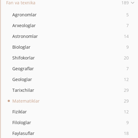
Fan va texnika
189
Agronomlar
5
Arxeologlar
7
Astronomlar
14
Biologlar
9
Shifokorlar
20
Geograflar
7
Geologlar
12
Tarixchilar
29
Matematiklar
29
Fiziklar
12
Filologlar
9
Faylasuflar
18