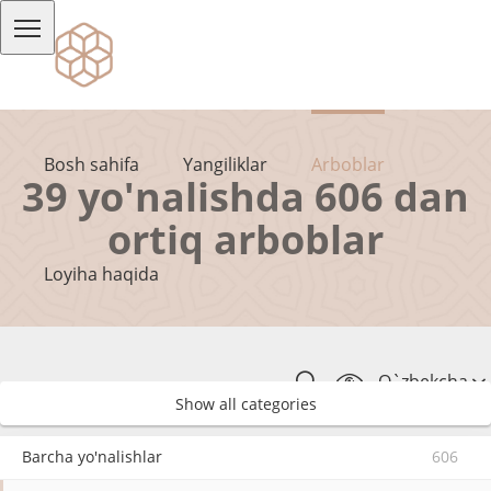
Bosh sahifa
Yangiliklar
Arboblar
39 yo'nalishda 606 dan
ortiq arboblar
Loyiha haqida
O`zbekcha
Show all categories
Barcha yo'nalishlar
606