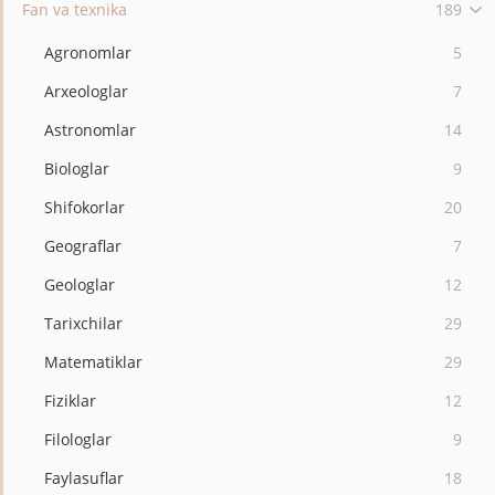
Fan va texnika
189
Agronomlar
5
Arxeologlar
7
Astronomlar
14
Biologlar
9
Shifokorlar
20
Geograflar
7
Geologlar
12
Tarixchilar
29
Matematiklar
29
Fiziklar
12
Filologlar
9
Faylasuflar
18