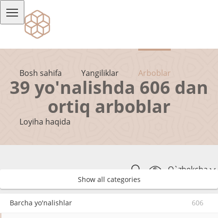
Bosh sahifa
Yangiliklar
Arboblar
39 yo'nalishda 606 dan
ortiq arboblar
Loyiha haqida
O`zbekcha
Show all categories
Barcha yo'nalishlar
606