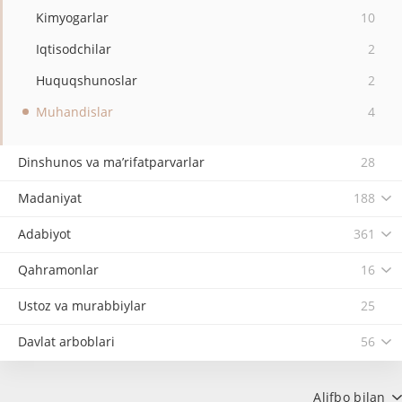
Kimyogarlar
10
Iqtisodchilar
2
Huquqshunoslar
2
Muhandislar
4
Dinshunos va ma’rifatparvarlar
28
Madaniyat
188
Adabiyot
361
Qahramonlar
16
Ustoz va murabbiylar
25
Davlat arboblari
56
Alifbo bilan