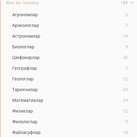
Фан ва техника
189
Агрономлар
5
Археологлар
7
Астрономлар
14
Биологлар
9
Шифокорлар
20
Географлар
7
Геологлар
12
Тарихчилар
29
Математиклар
29
Физиклар
12
Филологлар
9
Файласуфлар
18