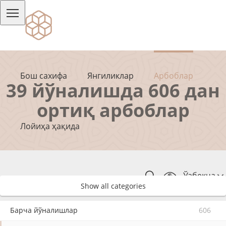
Бош сахифа
Янгиликлар
Арбоблар
39 йўналишда 606 дан
ортиқ арбоблар
Лойиҳа ҳақида
Ўзбекча
Show all categories
Барча йўналишлар
606