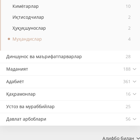
Кимёгарлар
10
Иқтисодчилар
2
Ҳуқуқшунослар
2
Муҳандислар
4
Диншунос ва маърифатпарварлар
28
Маданият
188
Адабиёт
361
Қаҳрамонлар
16
Устоз ва мураббийлар
25
Давлат арбоблари
56
Алифбо билан