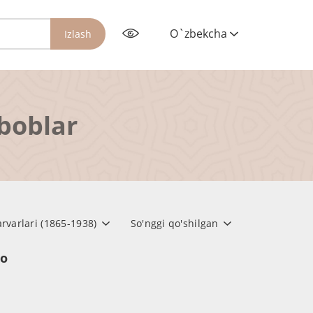
O`zbekcha
Izlash
rboblar
arvarlari (1865-1938)
So'nggi qo'shilgan
но