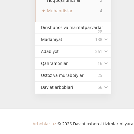
Huquqshunoslar
2
Muhandislar
4
Dinshunos va ma’rifatparvarlar
28
Madaniyat
188
Adabiyot
361
Qahramonlar
16
Ustoz va murabbiylar
25
Davlat arboblari
56
Arboblar.uz
© 2026 Davlat axborot tizimlarini yar