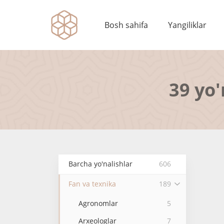
Bosh sahifa
Yangiliklar
39 yo'
Barcha yo'nalishlar
606
Fan va texnika
189
Agronomlar
5
Arxeologlar
7