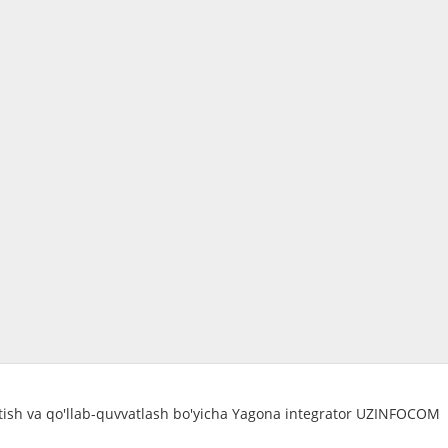
atish va qo'llab-quvvatlash bo'yicha Yagona integrator UZINFOCOM