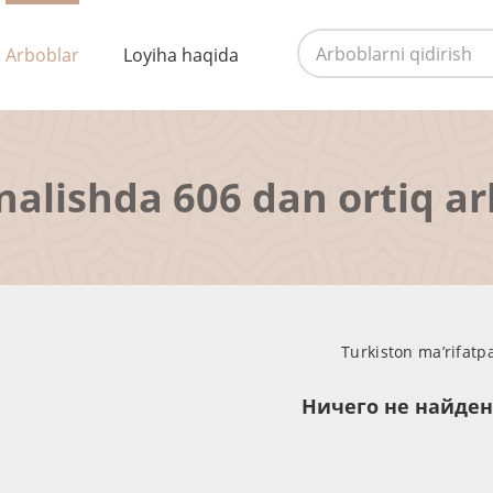
Arboblar
Loyiha haqida
nalishda 606 dan ortiq a
Turkiston ma’rifatp
Ничего не найде