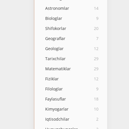
Astronomlar
14
Biologlar
9
Shifokorlar
20
Geograflar
7
Geologlar
12
Tarixchilar
29
Matematiklar
29
Fiziklar
12
Filologlar
9
Faylasuflar
18
Kimyogarlar
10
Iqtisodchilar
2