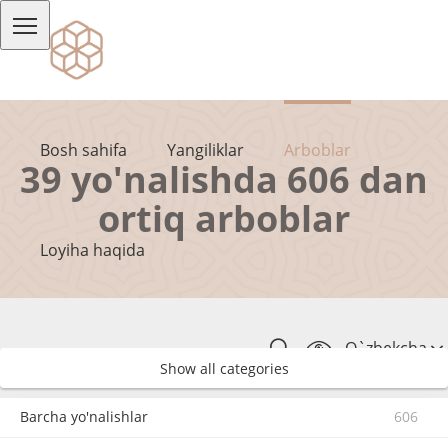
Bosh sahifa
Yangiliklar
Arboblar
39 yo'nalishda 606 dan
ortiq arboblar
Loyiha haqida
O`zbekcha
Show all categories
Barcha yo'nalishlar
606