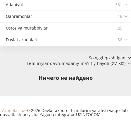
Adabiyot
361
Qahramonlar
16
Ustoz va murabbiylar
25
Davlat arboblari
56
So'nggi qo'shilgan
Temuriylar davri madaniy-ma’rifiy hayoti (XV-XIX)
Ничего не найдено
Arboblar.uz
© 2026 Davlat axborot tizimlarini yaratish va qo'llab-
quvvatlash bo'yicha Yagona integrator UZINFOCOM