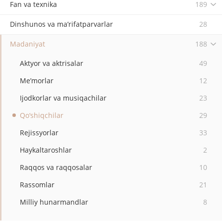
Fan va texnika
189
Dinshunos va ma’rifatparvarlar
28
Madaniyat
188
Aktyor va aktrisalar
49
Me’morlar
12
Ijodkorlar va musiqachilar
23
Qo‘shiqchilar
29
Rejissyorlar
33
Haykaltaroshlar
2
Raqqos va raqqosalar
10
Rassomlar
21
Milliy hunarmandlar
8