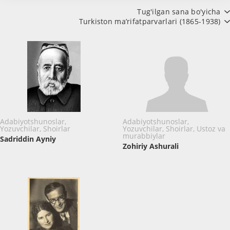
Tug'ilgan sana bo'yicha
Turkiston ma’rifatparvarlari (1865-1938)
Adabiyotshunoslar,
Adabiyotshunoslar,
Yozuvchilar, Shoirlar
Yozuvchilar, Shoirlar, Ustoz va
murabbiylar
Sadriddin Ayniy
Zohiriy Ashurali