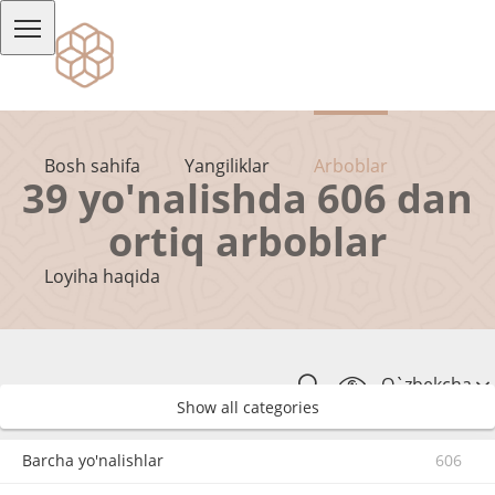
Bosh sahifa
Yangiliklar
Arboblar
39 yo'nalishda 606 dan
ortiq arboblar
Loyiha haqida
O`zbekcha
Show all categories
Barcha yo'nalishlar
606