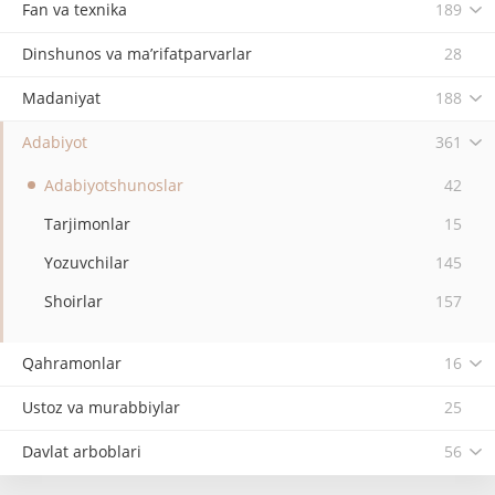
Fan va texnika
189
Dinshunos va ma’rifatparvarlar
28
Madaniyat
188
Adabiyot
361
Adabiyotshunoslar
42
Tarjimonlar
15
Yozuvchilar
145
Shoirlar
157
Qahramonlar
16
Ustoz va murabbiylar
25
Davlat arboblari
56