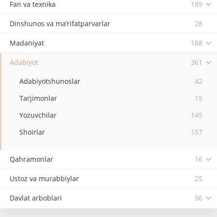
Fan va texnika
189
Dinshunos va ma’rifatparvarlar
28
Madaniyat
188
Adabiyot
361
Adabiyotshunoslar
42
Tarjimonlar
15
Yozuvchilar
145
Shoirlar
157
Qahramonlar
16
Ustoz va murabbiylar
25
Davlat arboblari
56