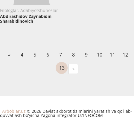
Filologlar, Adabiyotshunoslar
Abdirashidov Zaynabidin
Sharabidinovich
«
4
5
6
7
8
9
10
11
12
13
»
Arboblar.uz
© 2026 Davlat axborot tizimlarini yaratish va qo'llab-
quvvatlash bo'yicha Yagona integrator UZINFOCOM