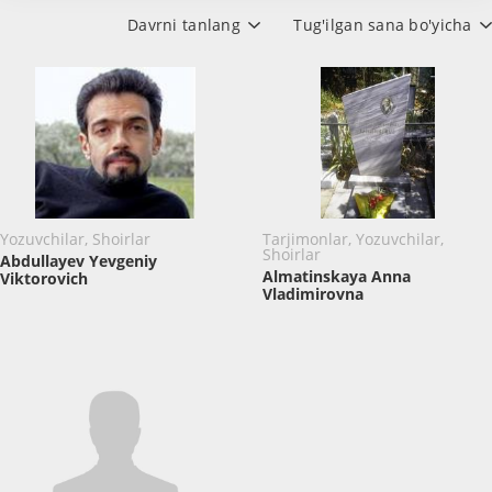
Davrni tanlang
Tug'ilgan sana bo'yicha
Yozuvchilar, Shoirlar
Tarjimonlar, Yozuvchilar,
Shoirlar
Abdullayev Yevgeniy
Almatinskaya Anna
Viktorovich
Vladimirovna