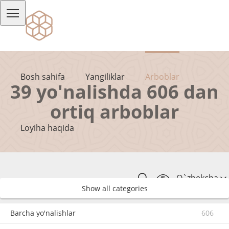
Bosh sahifa
Yangiliklar
Arboblar
39 yo'nalishda 606 dan
ortiq arboblar
Loyiha haqida
O`zbekcha
Show all categories
Barcha yo'nalishlar
606