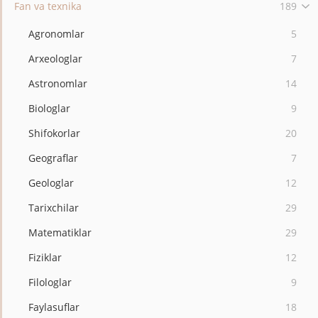
Fan va texnika
189
Agronomlar
5
Arxeologlar
7
Astronomlar
14
Biologlar
9
Shifokorlar
20
Geograflar
7
Geologlar
12
Tarixchilar
29
Matematiklar
29
Fiziklar
12
Filologlar
9
Faylasuflar
18