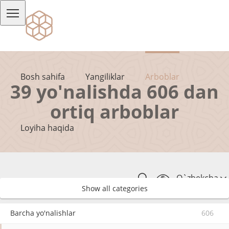
Bosh sahifa
Yangiliklar
Arboblar
39 yo'nalishda 606 dan
ortiq arboblar
Loyiha haqida
O`zbekcha
Show all categories
Barcha yo'nalishlar
606