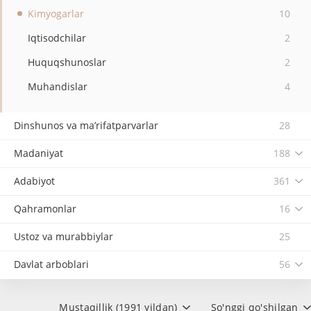
Kimyogarlar
10
Iqtisodchilar
2
Huquqshunoslar
2
Muhandislar
4
Dinshunos va ma’rifatparvarlar
28
Madaniyat
188
Adabiyot
361
Qahramonlar
16
Ustoz va murabbiylar
25
Davlat arboblari
56
Mustaqillik (1991 yildan)
So'nggi qo'shilgan