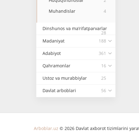
Huquqshunoslar
2
Muhandislar
4
Dinshunos va ma’rifatparvarlar
28
Madaniyat
188
Adabiyot
361
Qahramonlar
16
Ustoz va murabbiylar
25
Davlat arboblari
56
Arboblar.uz
© 2026 Davlat axborot tizimlarini yar