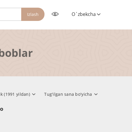
O`zbekcha
Izlash
rboblar
ik (1991 yildan)
Tug'ilgan sana bo'yicha
но