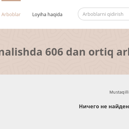
Arboblar
Loyiha haqida
nalishda 606 dan ortiq a
Mustaqill
Ничего не найде