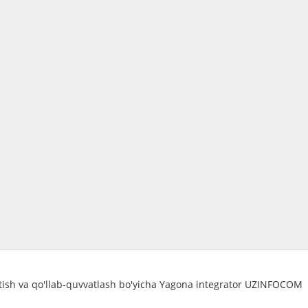
atish va qo'llab-quvvatlash bo'yicha Yagona integrator UZINFOCOM