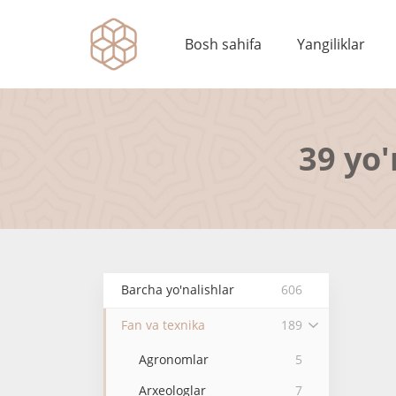
Bosh sahifa
Yangiliklar
39 yo'
Barcha yo'nalishlar
606
Fan va texnika
189
Agronomlar
5
Arxeologlar
7