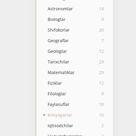
Astronomlar
14
Biologlar
9
Shifokorlar
20
Geograflar
7
Geologlar
12
Tarixchilar
29
Matematiklar
29
Fiziklar
12
Filologlar
9
Faylasuflar
18
Kimyogarlar
10
Iqtisodchilar
2