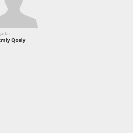
arlar
zmiy Qosiy