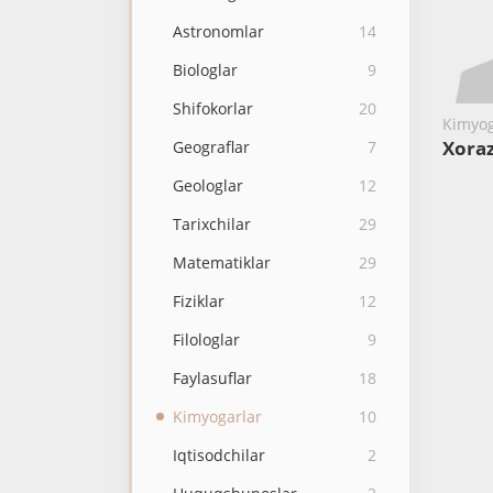
Astronomlar
14
Biologlar
9
Shifokorlar
20
Kimyog
Xora
Geograflar
7
Geologlar
12
Tarixchilar
29
Matematiklar
29
Fiziklar
12
Filologlar
9
Faylasuflar
18
Kimyogarlar
10
Iqtisodchilar
2