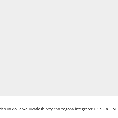
atish va qo'llab-quvvatlash bo'yicha Yagona integrator UZINFOCOM