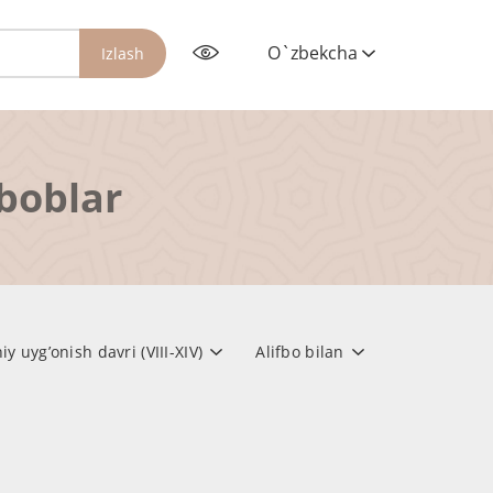
O`zbekcha
Izlash
rboblar
uyg’onish davri (VIII-XIV)
Alifbo bilan