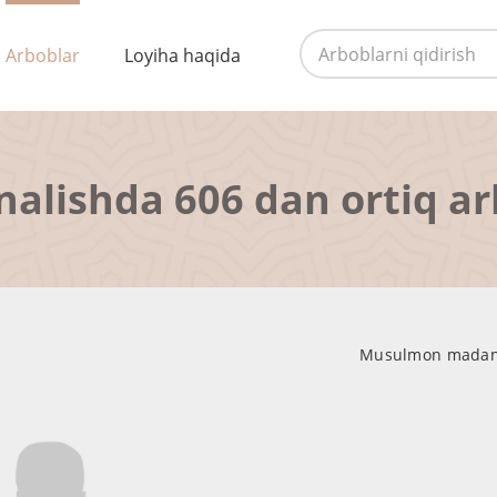
Arboblar
Loyiha haqida
nalishda 606 dan ortiq a
Musulmon madaniy 