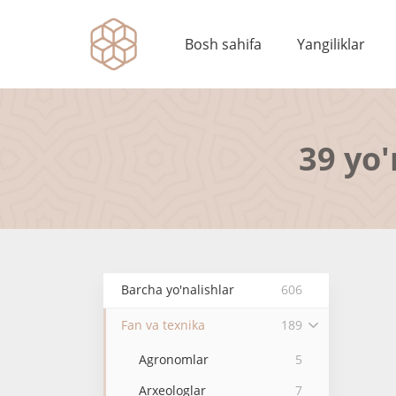
Bosh sahifa
Yangiliklar
39 yo'
Barcha yo'nalishlar
606
Fan va texnika
189
Agronomlar
5
Arxeologlar
7