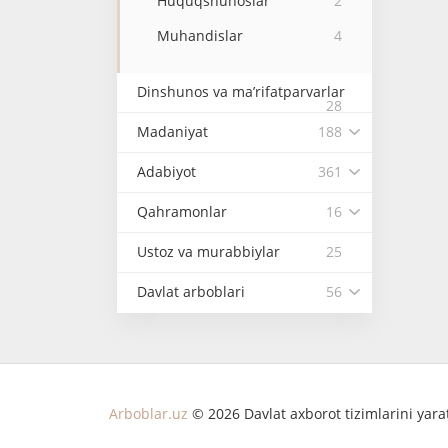
Huquqshunoslar
2
Muhandislar
4
Dinshunos va ma’rifatparvarlar
28
Madaniyat
188
Adabiyot
361
Qahramonlar
16
Ustoz va murabbiylar
25
Davlat arboblari
56
Arboblar.uz
© 2026 Davlat axborot tizimlarini yar