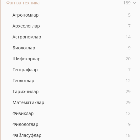
Фан ва техника
189
Агрономлар
5
Археологлар
7
Астрономлар
14
Биологлар
9
Шифокорлар
20
Географлар
7
Геологлар
12
Тарихчилар
29
Математиклар
29
Физиклар
12
Филологлар
9
Файласуфлар
18