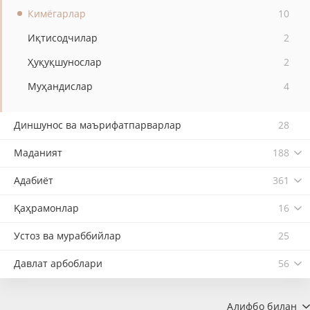
Кимёгарлар
10
Иқтисодчилар
2
Ҳуқуқшунослар
2
Муҳандислар
4
Диншунос ва маърифатпарварлар
28
Маданият
188
Адабиёт
361
Қаҳрамонлар
16
Устоз ва мураббийлар
25
Давлат арбоблари
56
Алифбо билан