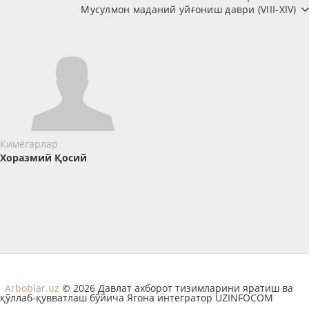
Мусулмон маданий уйғониш даври (VIII-XIV)
Кимёгарлар
Хоразмий Қосий
Arboblar.uz
© 2026 Давлат ахборот тизимларини яратиш ва
қўллаб-қувватлаш бўйича Ягона интегратор UZINFOCOM