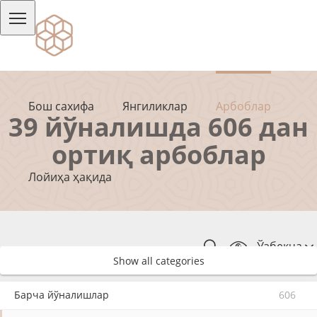
Бош сахифа
Янгиликлар
Арбоблар
39 йўналишда 606 дан
ортиқ арбоблар
Лойиҳа ҳақида
Ўзбекча
Show all categories
Барча йўналишлар
606