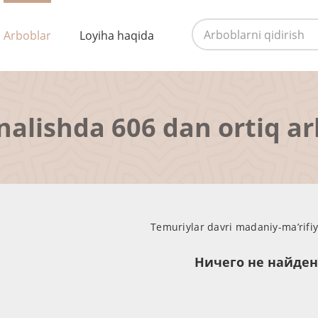
Arboblar
Loyiha haqida
nalishda 606 dan ortiq a
Temuriylar davri madaniy-ma’rifiy
Ничего не найде