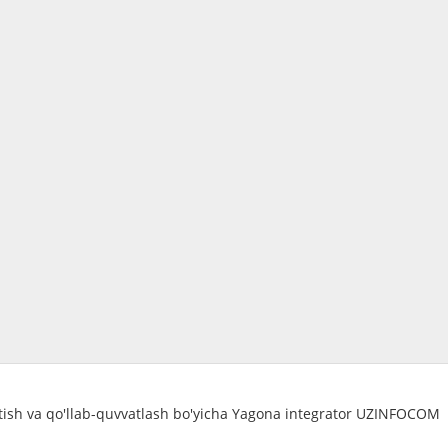
atish va qo'llab-quvvatlash bo'yicha Yagona integrator UZINFOCOM