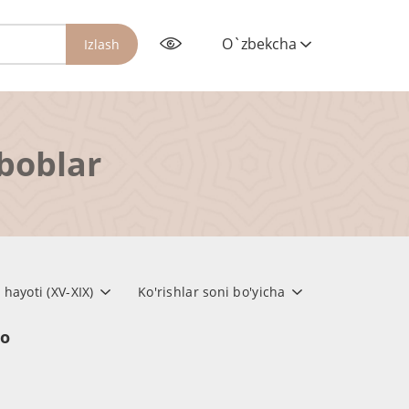
O`zbekcha
Izlash
rboblar
 hayoti (XV-XIX)
Ko'rishlar soni bo'yicha
но