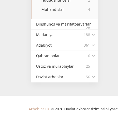
Huquqshunoslar
2
Muhandislar
4
Dinshunos va ma’rifatparvarlar
28
Madaniyat
188
Adabiyot
361
Qahramonlar
16
Ustoz va murabbiylar
25
Davlat arboblari
56
Arboblar.uz
© 2026 Davlat axborot tizimlarini yar