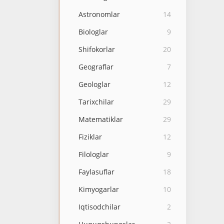
Astronomlar
14
Biologlar
9
Shifokorlar
20
Geograflar
7
Geologlar
12
Tarixchilar
29
Matematiklar
29
Fiziklar
12
Filologlar
9
Faylasuflar
18
Kimyogarlar
10
Iqtisodchilar
2