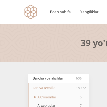
Bosh sahifa
Yangiliklar
39 yo'
Barcha yo'nalishlar
606
Fan va texnika
189
Agronomlar
5
Arxeologlar
7