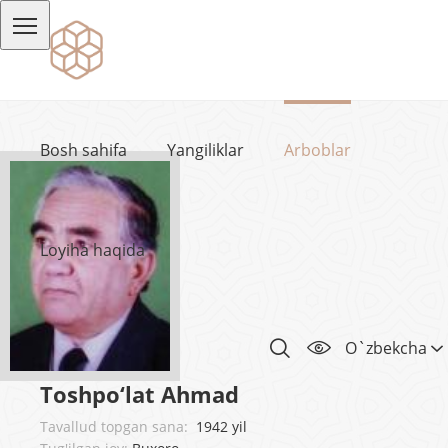
Bosh sahifa
Yangiliklar
Arboblar
Loyiha haqida
O`zbekcha
Toshpo‘lat Ahmad
Tavallud topgan sana:
1942 yil