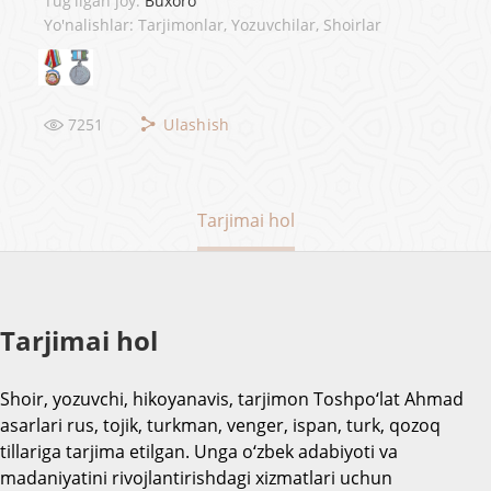
Tug'ilgan joy:
Buxoro
Yo'nalishlar: Tarjimonlar, Yozuvchilar, Shoirlar
7251
Ulashish
Tarjimai hol
Tarjimai hol
Shoir, yozuvchi, hikoyanavis, tarjimon Toshpo‘lat Ahmad
asarlari rus, tojik, turkman, venger, ispan, turk, qozoq
tillariga tarjima etilgan. Unga o‘zbek adabiyoti va
madaniyatini rivojlantirishdagi xizmatlari uchun