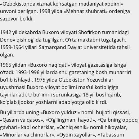
«O‘zbekistonda xizmat ko‘rsatgan madaniyat xodimi»
unvoni berilgan. 1998 yilda «Mehnat shuhrati» ordeniga
sazovor bo‘ldi.
1942 yil dekabrda Buxoro viloyati Shofirkon tumanidagi
Denov qishlog‘ida tug‘ilgan. O‘rta maktabni tugatgach,
1959-1964 yillari Samarqand Davlat universitetida tahsil
olgan.
1965 yildan «Buxoro haqiqati» viloyat gazetasiga ishga
o‘tadi. 1993-1996 yillarda shu gazetaning bosh muharriri
bo‘lib ishlaydi. 1975 yilda O‘zbekiston Yozuvchilar
uyushmasi Buxoro viloyat bo‘limi mas’ul kotibligiga
tayinlanadi. U bo‘limni surunkasiga 18 yil boshqarib,
ko‘plab ijodkor yoshlarni adabiyotga olib kirdi.
Bu yillarda uning «Buxoro yulduzi» nomli hujjatli qissasi,
«Qasam va qasos», «O‘g‘lingman, hayot!», «Qalbning oppoq
gavhari» kabi ocherklar, «Ochiq eshik» nomli hikoyalar,
«Minorlar va chinorlar», «Oydin xayollar», «Tabassum