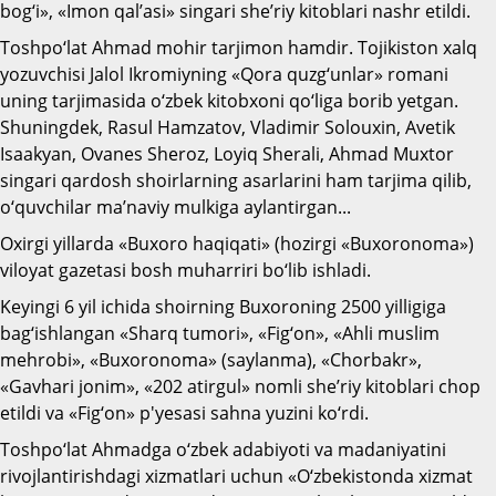
bog‘i», «Imon qal’asi» singari she’riy kitoblari nashr etildi.
Toshpo‘lat Ahmad mohir tarjimon hamdir. Tojikiston xalq
yozuvchisi Jalol Ikromiyning «Qora quzg‘unlar» romani
uning tarjimasida o‘zbek kitobxoni qo‘liga borib yetgan.
Shuningdek, Rasul Hamzatov, Vladimir Solouxin, Avetik
Isaakyan, Ovanes Sheroz, Loyiq Sherali, Ahmad Muxtor
singari qardosh shoirlarning asarlarini ham tarjima qilib,
o‘quvchilar ma’naviy mulkiga aylantirgan...
Oxirgi yillarda «Buxoro haqiqati» (hozirgi «Buxoronoma»)
viloyat gazetasi bosh muharriri bo‘lib ishladi.
Keyingi 6 yil ichida shoirning Buxoroning 2500 yilligiga
bag‘ishlangan «Sharq tumori», «Fig‘on», «Ahli muslim
mehrobi», «Buxoronoma» (saylanma), «Chorbakr»,
«Gavhari jonim», «202 atirgul» nomli she’riy kitoblari chop
etildi va «Fig‘on» p'yesasi sahna yuzini ko‘rdi.
Toshpo‘lat Ahmadga o‘zbek adabiyoti va madaniyatini
rivojlantirishdagi xizmatlari uchun «O‘zbekistonda xizmat