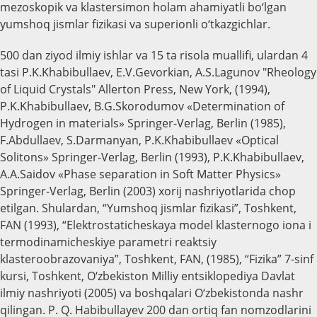
mezoskopik va klastersimon holam ahamiyatli bo‘lgan
yumshoq jismlar fizikasi va superionli o‘tkazgichlar.
500 dan ziyod ilmiy ishlar va 15 ta risola muallifi, ulardan 4
tasi P.K.Khabibullaev, E.V.Gevorkian, A.S.Lagunov "Rheology
of Liquid Crystals" Allerton Press, New York, (1994),
P.K.Khabibullaev, B.G.Skorodumov «Determination of
Hydrogen in materials» Springer-Verlag, Berlin (1985),
F.Abdullaev, S.Darmanyan, P.K.Khabibullaev «Optical
Solitons» Springer-Verlag, Berlin (1993), P.K.Khabibullaev,
A.A.Saidov «Phase separation in Soft Matter Physics»
Springer-Verlag, Berlin (2003) xorij nashriyotlarida chop
etilgan. Shulardan, “Yumshoq jismlar fizikasi”, Toshkent,
FAN (1993), “Elektrostaticheskaya model klasternogo iona i
termodinamicheskiye parametri reaktsiy
klasteroobrazovaniya”, Toshkent, FAN, (1985), “Fizika” 7-sinf
kursi, Toshkent, O‘zbekiston Milliy entsiklopediya Davlat
ilmiy nashriyoti (2005) va boshqalari O‘zbekistonda nashr
qilingan. P. Q. Habibullayev 200 dan ortiq fan nomzodlarini