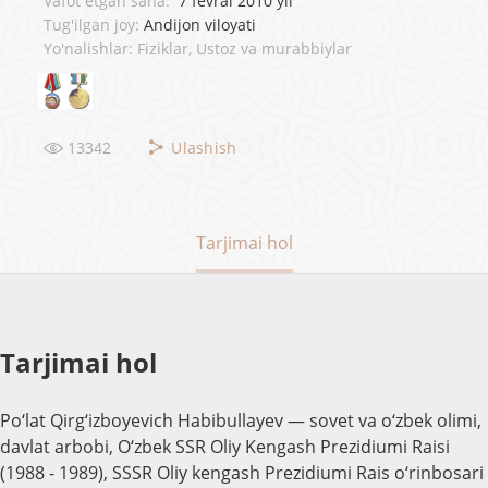
Vafot etgan sana:
7 fevral 2010 yil
Tug'ilgan joy:
Andijon viloyati
Yo'nalishlar: Fiziklar, Ustoz va murabbiylar
13342
Ulashish
Tarjimai hol
Tarjimai hol
Po‘lat Qirg‘izboyevich Habibullayev — sovet va o‘zbek olimi,
davlat arbobi, O‘zbek SSR Oliy Kengash Prezidiumi Raisi
(1988 - 1989), SSSR Oliy kengash Prezidiumi Rais o‘rinbosari