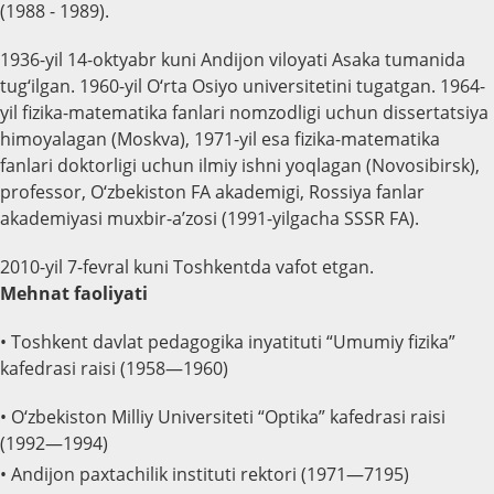
(1988 - 1989).
1936-yil 14-oktyabr kuni Andijon viloyati Asaka tumanida
tug‘ilgan.
1960-yil O‘rta Osiyo universitetini tugatgan. 1964-
yil fizika-matematika fanlari nomzodligi uchun dissertatsiya
himoyalagan (Moskva), 1971-yil esa fizika-matematika
fanlari doktorligi uchun ilmiy ishni yoqlagan (Novosibirsk),
professor, O‘zbekiston FA akademigi, Rossiya fanlar
akademiyasi muxbir-a’zosi (1991-yilgacha SSSR FA).
2010-yil 7-fevral kuni Toshkentda vafot etgan.
Mehnat faoliyati
• Toshkent davlat pedagogika inyatituti “Umumiy fizika”
kafedrasi raisi (1958—1960)
• O‘zbekiston Milliy Universiteti “Optika” kafedrasi raisi
(1992—1994)
• Andijon paxtachilik instituti rektori (1971—7195)