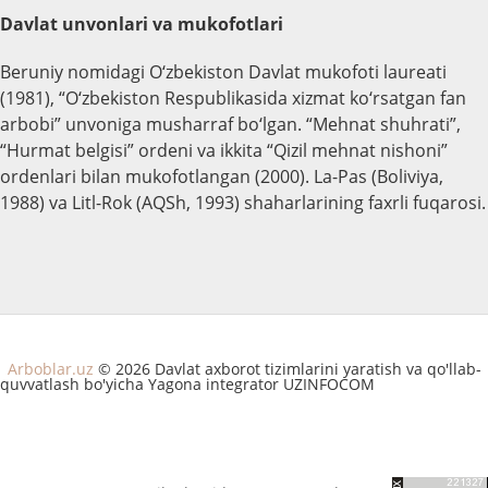
Davlat unvonlari va mukofotlari
Beruniy nomidagi O‘zbekiston Davlat mukofoti laureati
(1981), “O‘zbekiston Respublikasida xizmat ko‘rsatgan fan
arbobi” unvoniga musharraf bo‘lgan. “Mehnat shuhrati”,
“Hurmat belgisi” ordeni va ikkita “Qizil mehnat nishoni”
ordenlari bilan mukofotlangan (2000). La-Pas (Boliviya,
1988) va Litl-Rok (AQSh, 1993) shaharlarining faxrli fuqarosi.
Arboblar.uz
© 2026 Davlat axborot tizimlarini yaratish va qo'llab-
quvvatlash bo'yicha Yagona integrator UZINFOCOM