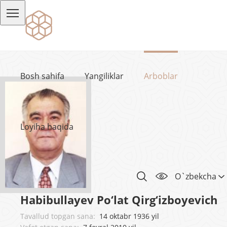
Bosh sahifa
Yangiliklar
Arboblar
Loyiha haqida
O`zbekcha
Habibullayev Po‘lat Qirg‘izboyevich
Tavallud topgan sana:
14 oktabr 1936 yil