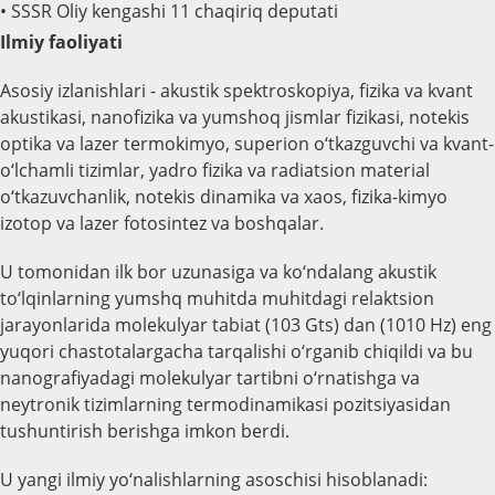
• SSSR Oliy kengashi 11 chaqiriq deputati
Ilmiy faoliyati
Asosiy izlanishlari - akustik spektroskopiya, fizika va kvant
akustikasi, nanofizika va yumshoq jismlar fizikasi, notekis
optika va lazer termokimyo, superion o‘tkazguvchi va kvant-
o‘lchamli tizimlar, yadro fizika va radiatsion material
o‘tkazuvchanlik, notekis dinamika va xaos, fizika-kimyo
izotop va lazer fotosintez va boshqalar.
U tomonidan ilk bor uzunasiga va ko‘ndalang akustik
to‘lqinlarning yumshq muhitda muhitdagi relaktsion
jarayonlarida molekulyar tabiat (103 Gts) dan (1010 Hz) eng
yuqori chastotalargacha tarqalishi o‘rganib chiqildi va bu
nanografiyadagi molekulyar tartibni o‘rnatishga va
neytronik tizimlarning termodinamikasi pozitsiyasidan
tushuntirish berishga imkon berdi.
U yangi ilmiy yo‘nalishlarning asoschisi hisoblanadi: