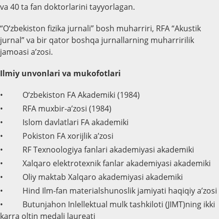
va 40 ta fan doktorlarini tayyorlagan.
“O‘zbekiston fizika jurnali” bosh muharriri, RFA “Akustik
jurnal” va bir qator boshqa jurnallarning muharririlik
jamoasi a’zosi.
Ilmiy unvonlari va mukofotlari
• O‘zbekiston FA Akademiki (1984)
• RFA muxbir-a’zosi (1984)
• Islom davlatlari FA akademiki
• Pokiston FA xorijlik a’zosi
• RF Texnoologiya fanlari akademiyasi akademiki
• Xalqaro elektrotexnik fanlar akademiyasi akademiki
• Oliy maktab Xalqaro akademiyasi akademiki
• Hind Ilm-fan materialshunoslik jamiyati haqiqiy a’zosi
• Butunjahon Inlellektual mulk tashkiloti (JIMT)ning ikki
karra oltin medali laureati