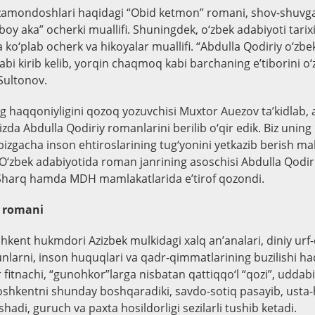
 zamondoshlari haqidagi “Obid ketmon” romani, shov-shuvg
boy aka” ocherki muallifi. Shuningdek, o‘zbek adabiyoti tarixi
ko‘plab ocherk va hikoyalar muallifi. “Abdulla Qodiriy o‘zbe
i kirib kelib, yorqin chaqmoq kabi barchaning e’tiborini o‘z
 Sultonov.
g haqqoniyligini qozoq yozuvchisi Muxtor Auezov ta’kidlab, 
izda Abdulla Qodiriy romanlarini berilib o‘qir edik. Biz uning 
 bizgacha inson ehtiroslarining tug‘yonini yetkazib berish m
 O‘zbek adabiyotida roman janrining asoschisi Abdulla Qodir
 Sharq hamda MDH mamlakatlarida e’tirof qozondi.
” romani
hkent hukmdori Azizbek mulkidagi xalq an’analari, diniy urf-
larni, inson huquqlari va qadr-qimmatlarining buzilishi h
 fitnachi, “gunohkor”larga nisbatan qattiqqo‘l “qozi”, udda
Toshkentni shunday boshqaradiki, savdo-sotiq pasayib, ust
hadi, guruch va paxta hosildorligi sezilarli tushib ketadi.