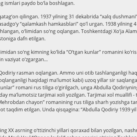
 ismlari paydo bo‘la boshlagan.
qatag‘on qilingan. 1937 yilning 31 dekabrida “xalq dushmani”
asadgo‘y “qalamkash hamkasblari” qo‘l urgan. 1938 yilning 4
shlangan, o‘limidan so‘ng oqlangan. Toshkentdagi Xo‘ja Ala
toniga dafn etilgan.
limidan so‘ng kimning ko‘lida “O‘tgan kunlar” romanini ko‘ris
 vaziyat o‘zgargan...
 Qodiriy rasman oqlangan. Ammo uni otib tashlanganligi ha
oqlanganligi haqidagi ma’lumot kabi) uzoq yillar sir saqlanga
kunlar” romani rus tiliga o‘girilgach, unga Abdulla Qodiriyning
ay ma’lumotsiz tarjimai xoli yozilgan. Tarjimai xol muallifi - 
“Mehrobdan chayon” romanining rus tiliga sharh yozishga ta
t taqdim etilgan. Unda qisqagina: “Abdulla Qodiriy 1939 yil 
ng XX asrning o‘ttizinchi yillari qoraxad bilan yozilgan, nas