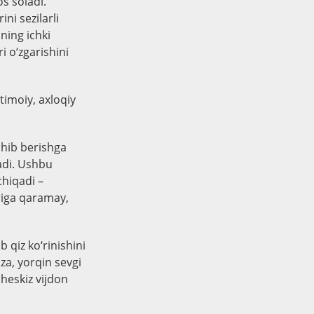
s soladi.
ni sezilarli
ning ichki
i o‘zgarishini
timoiy, axloqiy
chib berishga
tadi. Ushbu
chiqadi –
riga qaramay,
ib qiz ko‘rinishini
za, yorqin sevgi
cheskiz vijdon