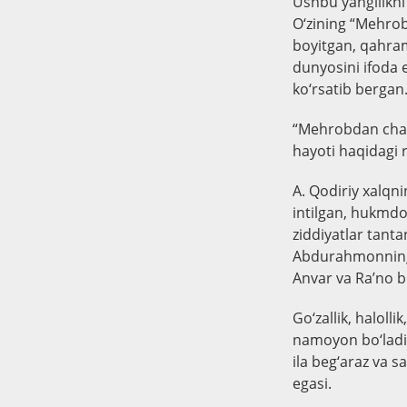
Ushbu yangilikni
O‘zining “Mehrob
boyitgan, qahram
dunyosini ifoda e
ko‘rsatib bergan
“Mehrobdan chayo
hayoti haqidagi r
A. Qodiriy xalqn
intilgan, hukmdor
ziddiyatlar tant
Abdurahmonning a
Anvar va Ra’no bi
Go‘zallik, halolli
namoyon bo‘ladi 
ila beg‘araz va s
egasi.