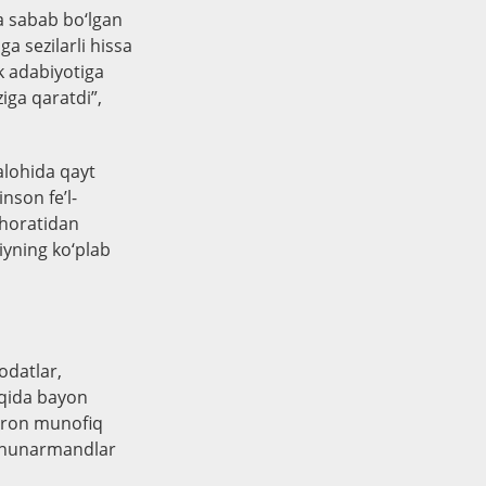
a sabab bo‘lgan
ga sezilarli hissa
k adabiyotiga
iga qaratdi”,
alohida qayt
inson fe’l-
ahoratidan
iyning ko‘plab
odatlar,
aqida bayon
biron munofiq
a-hunarmandlar