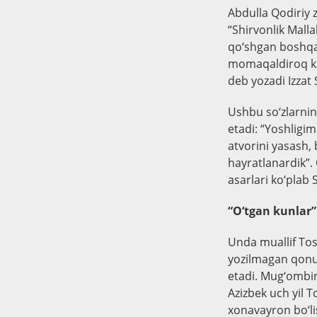
Abdulla Qodiriy
“Shirvonlik Malla
qo‘shgan boshqa 
momaqaldiroq kab
deb yozadi Izzat
Ushbu so‘zlarnin
etadi: “Yoshligim
atvorini yasash,
hayratlanardik”.
asarlari ko‘plab
“O‘tgan kunlar
Unda muallif Tos
yozilmagan qonun
etadi. Mug‘ombir
Azizbek uch yil 
xonavayron bo‘lis