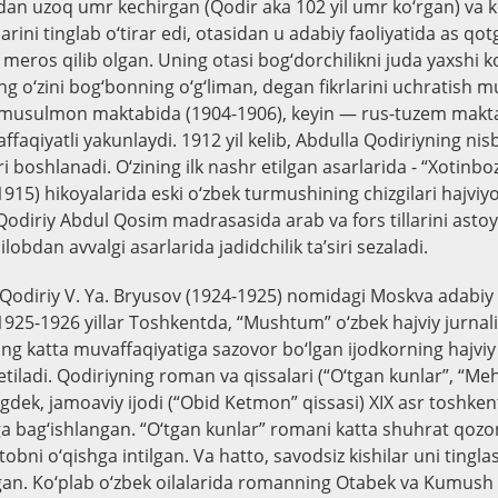
idan uzoq umr kechirgan (Qodir aka 102 yil umr ko‘rgan) va k
arini tinglab o‘tirar edi, otasidan u adabiy faoliyatida as qot
 meros qilib olgan. Uning otasi bog‘dorchilikni juda yaxshi k
ng o‘zini bog‘bonning o‘g‘liman, degan fikrlarini uchratish 
a musulmon maktabida (1904-1906), keyin — rus-tuzem makt
ffaqiyatli yakunlaydi. 1912 yil kelib, Abdulla Qodiriyning nis
ri boshlanadi. O‘zining ilk nashr etilgan asarlarida - “Xotinbo
1915) hikoyalarida eski o‘zbek turmushining chizgilari hajvi
Qodiriy Abdul Qosim madrasasida arab va fors tillarini astoy
lobdan avvalgi asarlarida jadidchilik ta’siri sezaladi.
 Qodiriy V. Ya. Bryusov (1924-1925) nomidagi Moskva adabiy 
 1925-1926 yillar Toshkentda, “Mushtum” o‘zbek hajviy jurnali
ng katta muvaffaqiyatiga sazovor bo‘lgan ijodkorning hajviy 
 etiladi. Qodiriyning roman va qissalari (“O‘tgan kunlar”, “M
dek, jamoaviy ijodi (“Obid Ketmon” qissasi) XIX asr toshkent
ga bag‘ishlangan. “O‘tgan kunlar” romani katta shuhrat qoz
itobni o‘qishga intilgan. Va hatto, savodsiz kishilar uni ting
hgan. Ko‘plab o‘zbek oilalarida romanning Otabek va Kumush