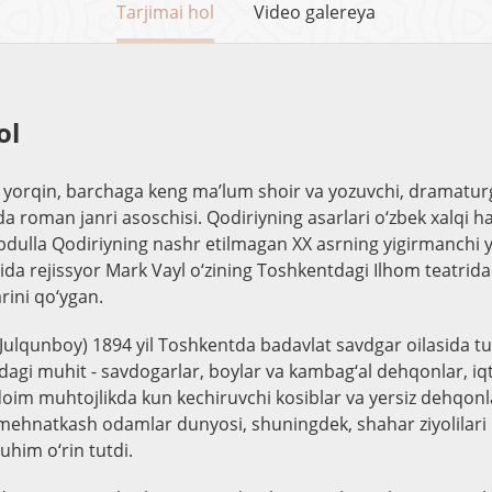
Tarjimai hol
Video galereya
ol
- yorqin, barchaga keng ma’lum shoir va yozuvchi, dramaturg 
a roman janri asoschisi. Qodiriyning asarlari o‘zbek xalqi h
bdulla Qodiriyning nashr etilmagan XX asrning yigirmanchi yi
ida rejissyor Mark Vayl o‘zining Toshkentdagi Ilhom teatri
rini qo‘ygan.
(Julqunboy) 1894 yil Toshkentda badavlat savdgar oilasida tug
ardagi muhit - savdogarlar, boylar va kambag‘al dehqonlar, iqt
im muhtojlikda kun kechiruvchi kosiblar va yersiz dehqonl
ehnatkash odamlar dunyosi, shuningdek, shahar ziyolilari 
uhim o‘rin tutdi.