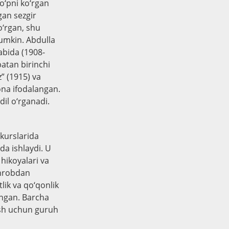
o‘pni ko‘rgan
gan sezgir
o‘rgan, shu
mumkin. Abdulla
abida (1908-
batan birinchi
z” (1915) va
yona ifodalangan.
dil o‘rganadi.
kurslarida
da ishlaydi. U
hikoyalari va
ehrobdan
lik va qo‘qonlik
ongan. Barcha
lash uchun guruh