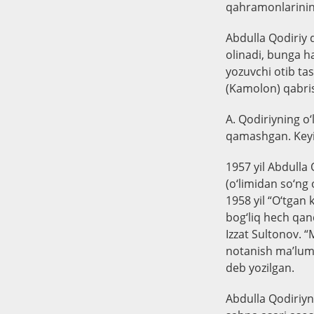
qahramonlarining
Abdulla Qodiriy 
olinadi, bunga h
yozuvchi otib ta
(Kamolon) qabris
A. Qodiriyning o‘
qamashgan. Keyin
1957 yil Abdulla
(o‘limidan so‘ng 
1958 yil “O‘tgan 
bog‘liq hech qand
Izzat Sultonov. 
notanish ma’lumo
deb yozilgan.
Abdulla Qodiriyni