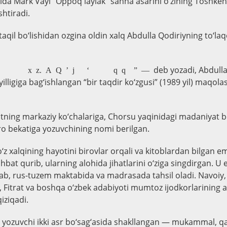
ida Mark Vayl “Oppoq laylak” sahna asarini o‘zining Toshke
htiradi.
qil bo‘lishidan ozgina oldin xalq Abdulla Qodiriyning to‘laqo
deb yozadi, Abdulla
day holat buyuk ishlar va buyuk shaxslarda kuzatiladi. Abdulla Qodiriyning so’nmas ijod bahosining buyukligini ko‘rish va tushunish uchun yarim asrdan ortiq vaqt talab etildi” —
yilligiga bag‘ishlangan “bir taqdir ko‘zgusi” (1989 yil) maqolas
ning markaziy ko‘chalariga, Chorsu yaqinidagi madaniyat bo
 bekatiga yozuvchining nomi berilgan.
‘z xalqining hayotini birovlar orqali va kitoblardan bilgan e
bat qurib, ularning alohida jihatlarini o‘ziga singdirgan. U 
b, rus-tuzem maktabida va madrasada tahsil oladi. Navoiy, 
, Fitrat va boshqa o‘zbek adabiyoti mumtoz ijodkorlarining a
iziqadi.
 yozuvchi ikki asr bo‘sag‘asida shakllangan — mukammal, q