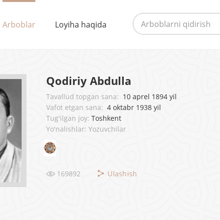
Arboblar
Loyiha haqida
Qodiriy Abdulla
Tavallud topgan sana:
10 aprel 1894 yil
Vafot etgan sana:
4 oktabr 1938 yil
Tug'ilgan joy:
Toshkent
Yo'nalishlar: Yozuvchilar
169892
Ulashish