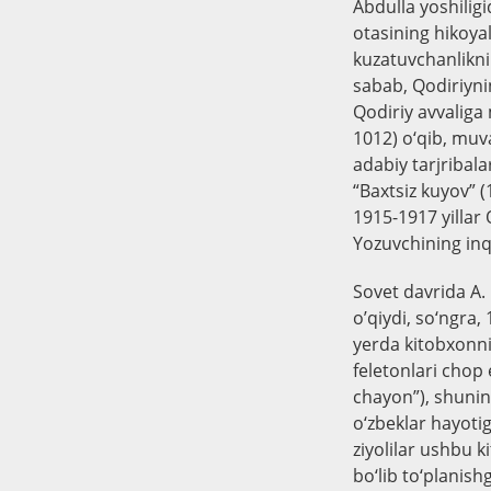
Abdulla yoshilig
otasining hikoyal
kuzatuvchanlikni
sabab, Qodiriyni
Qodiriy avvalig
1012) o‘qib, muva
adabiy tarjribala
“Baxtsiz kuyov” (
1915-1917 yillar 
Yozuvchining inqi
Sovet davrida A.
o’qiydi, so‘ngra,
yerda kitobxonni
feletonlari chop
chayon”), shuning
o‘zbeklar hayoti
ziyolilar ushbu k
bo‘lib to‘planis