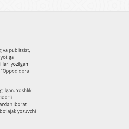
va publitsist,
ayotiga
llari yozilgan
da “Oppoq qora
‘ilgan. Yoshlik
idorli
ardan iborat
bo‘lajak yozuvchi