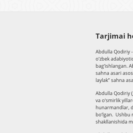
Tarjimai h
Abdulla Qodiriy 
o‘zbek adabiyotid
bag‘ishlangan. A
sahna asari asos
laylak” sahna asa
Abdulla Qodiriy 
va o‘smirlik yill
hunarmandlar, do
bo‘lgan. Ushbu m
shakllanishida m