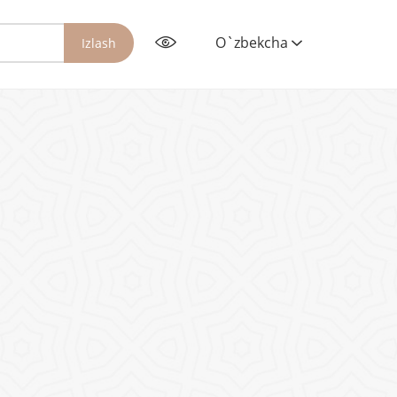
O`zbekcha
Izlash