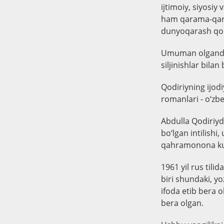
ijtimoiy, siyosiy
ham qarama-qarsh
dunyoqarash qol
Umuman olganda, A
siljinishlar bilan
Qodiriyning ijod
romanlari - o‘zbe
Abdulla Qodiriyd
bo‘lgan intilishi
qahramonona kur
1961 yil rus til
biri shundaki, yo
ifoda etib bera o
bera olgan.