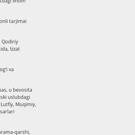
ntdagi Ilhom
nli tarjimai
 Qodiriy
ida, Izzat
g‘i va
mas, u bevosita
eski uslubdagi
Lutfiy, Muqimiy,
sarlari
arama-qarshi,