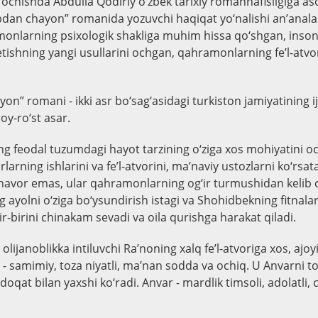
 ochishda Abdulla Qodiriy o‘zbek tarixiy romannafisligiga aso
dan chayon” romanida yozuvchi haqiqat yo‘nalishi an’analari
onlarning psixologik shakliga muhim hissa qo‘shgan, inson
tishning yangi usullarini ochgan, qahramonlarning fe’l-atvor
.
n” romani - ikki asr bo‘sag‘asidagi turkiston jamiyatining ij
oy-ro‘st asar.
ing feodal tuzumdagi hayot tarzining o‘ziga xos mohiyatini o
larning ishlarini va fe’l-atvorini, ma’naviy ustozlarni ko‘rsa
anavor emas, ular qahramonlarning og‘ir turmushidan kelib 
yolni o‘ziga bo‘ysundirish istagi va Shohidbekning fitnala
r-birini chinakam sevadi va oila qurishga harakat qiladi.
k, olijanoblikka intiluvchi Ra’noning xalq fe’l-atvoriga xos, ajoy
- samimiy, toza niyatli, ma’nan sodda va ochiq. U Anvarni to
adoqat bilan yaxshi ko‘radi. Anvar - mardlik timsoli, adolatli, 