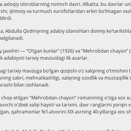
 va axloqiy iztiroblarning notinch davri. Albatta, bu davrlar u
i, ijtimoiy va turmush xurofotlaridan erkin bo‘lmagan sezila
dirdi.
bdulla Qodiriyning adabiy izlanishlari doimiy ko‘tarilishlar
 belgilanadi.
iy javohiri — “O‘tgan kunlar” (1926) va “Mehrobdan chayon” (
k adabiyoti tarixiy mavzuidagi ilk asarlar.
agi tarixiy mavzuga bo‘lgan qizqishi o‘z xalqining o‘tmishini
, uning sabri, mehnatkashligi, xalqning ozodlik va mustaqillik 
ashi bilan izohlanadi.
ida chop etilgan “Mehrobdan chayon” romanining o‘ziga xos x
zuvchi o‘zbek xalqi hayoti va tarixini, davr ranglarini yorqin 
lgan, qahramonlar fe’l-atvorini XIX asrning 40-yillariga xos s