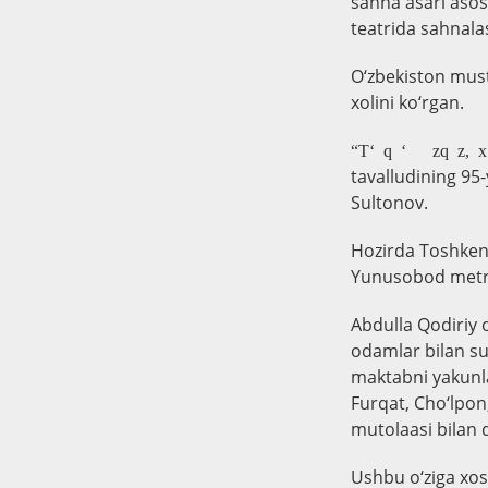
sahna asari asos
teatrida sahnalas
O‘zbekiston musta
xolini ko‘rgan.
“Tog‘larning viqorini ko‘rish uchun ulardan uzoqlashish zarur, xuddi shun
tavalludining 95-
Sultonov.
Hozirda Toshkent
Yunusobod metro
Abdulla Qodiriy o
odamlar bilan suh
maktabni yakunla
Furqat, Cho‘lpon
mutolaasi bilan q
Ushbu o‘ziga xos