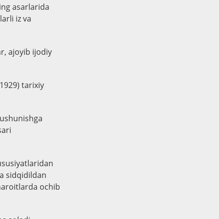
ning asarlarida
rli iz va
, ajoyib ijodiy
1929) tarixiy
 tushunishga
sari
ususiyatlaridan
va sidqidildan
haroitlarda ochib