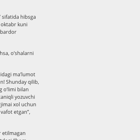
 sifatida hibsga
 oktabr kuni
mbardor
hsa, o‘shalarni
qidagi ma’lumot
n! Shunday qilib,
 o‘limi bilan
taniqli yozuvchi
rjimai xol uchun
vafot etgan”,
hr etilmagan