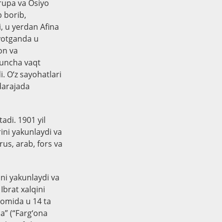
rupa va Osiyo
b borib,
i, u yerdan Afina
ayotganda u
on va
 muncha vaqt
 O‘z sayohatlari
 darajada
adi. 1901 yil
rini yakunlaydi va
us, arab, fors va
ini yakunlaydi va
Ibrat xalqini
avomida u 14 ta
na” (“Farg‘ona