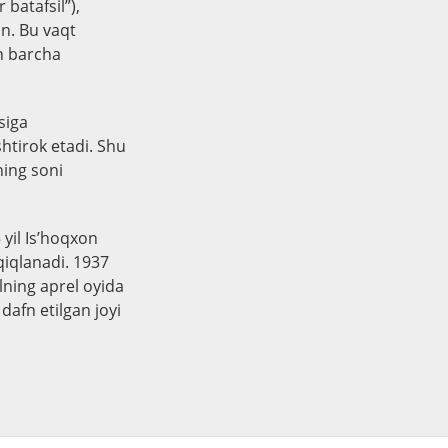
 batafsil”),
an. Bu vaqt
an barcha
siga
shtirok etadi. Shu
ning soni
 yil Is’hoqxon
qiqlanadi. 1937
ilning aprel oyida
dafn etilgan joyi