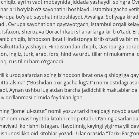
chiqib, ayrim vaqt mobaynida Jiddada yashaydi, so‘ngra Ov
arlari bo‘ylab o‘z sayohatini boshlaydi. Istambulgacha yeti
vrupa bo‘ylab sayohatini boshlaydi. Avvaliga, Sofiyaga kirad
adi. Ovrupa sayohatidan qaytayotgach, Istambul orqali kel
 Isfaxon, Sheroz va Qorachi kabi shaharlarga kirib o‘tadi. Er
anib chiqib, Is’hoqxon Ibrat Hindistonga kirib o‘tadi va bir
lkuttada yashaydi. Hindistondan chiqib, Qashqarga boradi.
on, ingliz, turk, arab, fors, hind va urdu tillarini mukammal
oq, rus tilini ham o‘rganadi.
yillik uzoq safardan so‘ng Is’hoqxon Ibrat ona qishlog‘iga qayt
 sitta-alsina” (“Boshidan oxirigacha lug‘at”) nomi ostidagi asa
di. Aynan ushbu lug‘atdan barcha jadidchilik maktablarida r
uv qo‘llanmasi o‘rnida foydalanilgan.
zining “Jome’ ul-xutut” nomli yozuv tarixi haqidagi noyob asar
a” nomli nashriyotda kitobni chop etadi. O‘zining asarlarida 
naviyatli ko‘rishni istagan. Hayotinnig keyingi yigirma yili d
tilishunoslikka oid kitoblar yozadi. Ular orasida “Tarixi Farg‘o