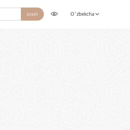
O`zbekcha
Izlash