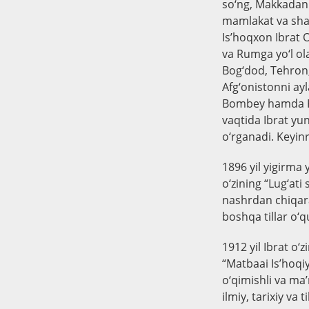
so‘ng, Makkadan 
mamlakat va shah
Is’hoqxon Ibrat O
va Rumga yo‘l ol
Bog‘dod, Tehron,
Afg‘onistonni ayl
Bombey hamda Ka
vaqtida Ibrat yun
o‘rganadi. Keyinr
1896 yil yigirma 
o‘zining “Lug‘ati
nashrdan chiqara
boshqa tillar o‘q
1912 yil Ibrat o‘
“Matbaai Is’hoqiy
o‘qimishli va ma’
ilmiy, tarixiy va 