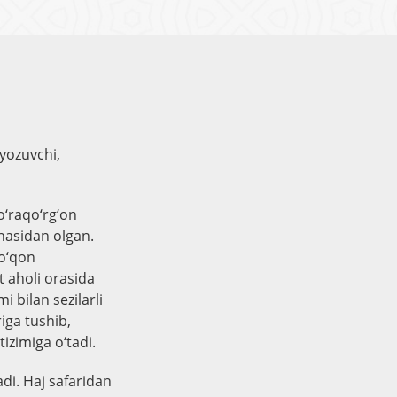
 yozuvchi,
o‘raqo‘rg‘on
nasidan olgan.
Qo‘qon
t aholi orasida
i bilan sezilarli
iga tushib,
izimiga o‘tadi.
di. Haj safaridan