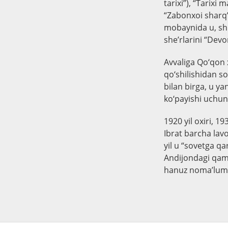
tarixi”), “Tarixi
“Zabonxoi sharq”
mobaynida u, shu
she’rlarini “Devo
Avvaliga Qo‘qon 
qo‘shilishidan so
bilan birga, u ya
ko‘payishi uchu
1920 yil oxiri, 19
Ibrat barcha lav
yil u “sovetga qa
Andijondagi qamo
hanuz noma’lum