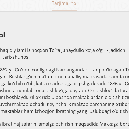
Tarjimai hol
ol
haqiqiy ismi Is’hoqxon To‘ra Junaydullo xo‘ja o‘g‘li - jadidchi,
, tarixshunos.
1862 yil Qo‘qon xonligidagi Namangandan uzoq bo‘lmagan T
ilgan. Boshlang‘ich ma’lumotni mahalliy madrasada hamda o
ga ko‘chib o‘tib, katta madrasaga o‘qishga kiradi. 1886 yil 
shni tamomlab, ona qishlog‘iga qaytadi. O‘z qishlog‘ida Ibra
ini boshlaydi. Yil oxirida u boshqa maktablardan o‘qitish tizim
luvchi maktab ochadi. Keyinchalik maktab barchaning e’tibor
maktablar ham Is’hoqjon Ibratning yangi uslubdagi o‘qitish t
on Ibrat haj safarini amalga oshirish maqsadida Makkaga bora