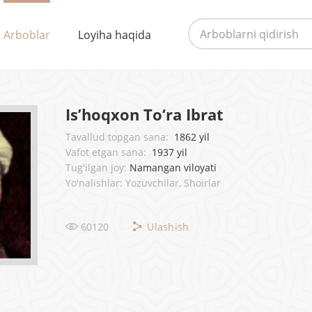
Arboblar
Loyiha haqida
Is’hoqxon To‘ra Ibrat
Tavallud topgan sana:
1862 yil
Vafot etgan sana:
1937 yil
Tug'ilgan joy:
Namangan viloyati
Yo'nalishlar: Yozuvchilar, Shoirlar
60120
Ulashish