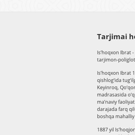
Tarjimai h
Is’hoqxon Ibrat - 
tarjimon-poliglot
Is’hoqxon Ibrat 
qishlog‘ida tug‘
Keyinroq, Qo‘qon
madrasasida o‘qi
ma’naviy faoliyat
darajada farq qi
boshqa mahalliy 
1887 yil Is’hoqj