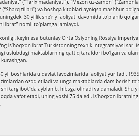
 madaniyat” (“Tarix madaniyati”), “Mezon uz-zamon” (“Zamonlar
 (“Sharq tillari”) va boshqa kitoblari ayniqsa mashhur bo‘lg
ningdek, 30 yillik she’riy faoliyati davomida to‘planib qolg
ni Ibrat” nomli to‘plamga jamlaydi.
xonligi, keyin esa butunlay O‘rta Osiyoning Rossiya Imperiya
‘ng Is’hoqxon Ibrat Turkistonning texnik integratsiyasi sari i
ngi uslubdagi maktablarning qattiq tarafdori bo‘lgan va ular
n kurashgan.
30 yil boshlarida u davlat lavozimlarida faoliyat yuritadi. 1935
ozimlardan ozod etiladi va unga maktablarda dars berish ta’
rshi targ‘ibot”da ayblanib, hibsga olinadi va qamaladi. Shu y
qda vafot etadi, uning yoshi 75 da edi. Is’hoqxon Ibratning 
.