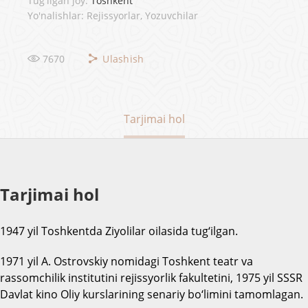
Tug'ilgan joy:
Toshkent
Yo'nalishlar: Rejissyorlar, Yozuvchilar
7670
Ulashish
Tarjimai hol
Tarjimai hol
1947 yil Toshkentda Ziyolilar oilasida tug‘ilgan.
1971 yil A. Ostrovskiy nomidagi Toshkent teatr va
rassomchilik institutini rejissyorlik fakultetini, 1975 yil SSSR
Davlat kino Oliy kurslarining senariy bo‘limini tamomlagan.