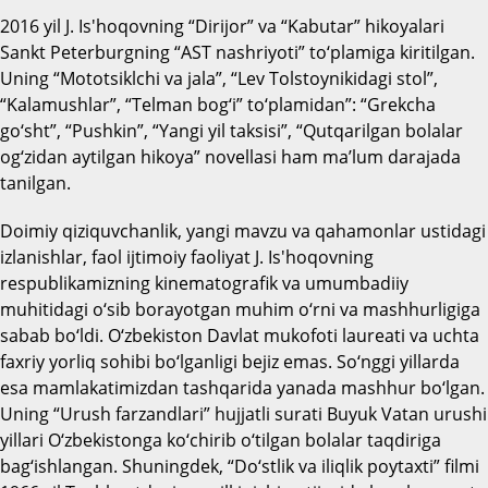
2016 yil J. Is'hoqovning “Dirij
о
r” va “Kabutar” hikoyalari
Sankt Peterburgning “AST nashriyoti” to‘plamiga kiritilgan.
Uning “Mototsiklchi va jala”, “Lev Tolstoynikidagi stol”,
“Kalamushlar”, “Telman bog‘i” to‘plamidan”: “Grekcha
go‘sht”, “Pushkin”, “Yangi yil taksisi”, “Qutqarilgan bolalar
og‘zidan aytilgan hikoya” novellasi ham ma’lum darajada
tanilgan.
Doimiy qiziquvchanlik, yangi mavzu va qahamonlar ustidagi
izlanishlar, faol ijtimoiy faoliyat J. Is'hoqovning
respublikamizning kinematografik va umumbadiiy
muhitidagi o‘sib borayotgan muhim o‘rni va mashhurligiga
sabab bo‘ldi. O‘zbekiston Davlat mukofoti laureati va uchta
fa
х
riy yorliq sohibi bo‘lganligi bejiz emas. So‘nggi yillarda
esa mamlakatimizdan tashqarida yanada mashhur bo‘lgan.
Uning “Urush farzandlari” hujjatli surati Buyuk Vatan urushi
yillari O‘zbekistonga ko‘chirib o‘tilgan bolalar taqdiriga
bag‘ishlangan. Shuningdek, “Do‘stlik va iliqlik p
о
ytaxti” filmi