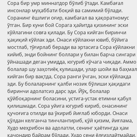
Сора бир умр миннатдор бўлиб ўтади. Камбағал
инсонлар муҳаббати боқий ва самимий бўлади.
Соранинг ёшлиги оғир, камбағал ва ҳақоратномус
ўтган. Бир куни бой Сорага ҳайитда қизининг эски
кўйлагини совға қилади. Бу Сора кийган биринчи
ҳақиқий кўйлак эди. Онаси кўйлакни ювиб, бўйига
мостлаб, тўғирлаб беради ва эртасига Сора кўйлакни
кийиб, энди бойнинг боллари у билан барча сингари
ўйнашади деган умидда, югуриб кўчага чиқади. Аммо
болалар шу заҳотиёқ кулишади, улар шойи ва баҳмал
кийган бир вақтда, Сора ранги ўчган, эски кўйлакда
эди. Бу болаларнинг қалби нозик бўлиши ҳақидаги
биринчи адолатсиз дарс эди. Йўқ, болалар
қўйбоқарнинг боласини, устига-устак етимни қабул
қилишмади. Сора уйига югуриб кириб, онасининг
қучоғига отилди ва ўкириб йиғлаб юборди. Онаси
қўлдан келганча тинчлантириб, қўй қизим, йиғлама,
Худо меҳрибон ва адолатли, сенинг ҳаётингда ҳам
қачондир байрам бўлади. Худо сени ёлғизлайтмайди,