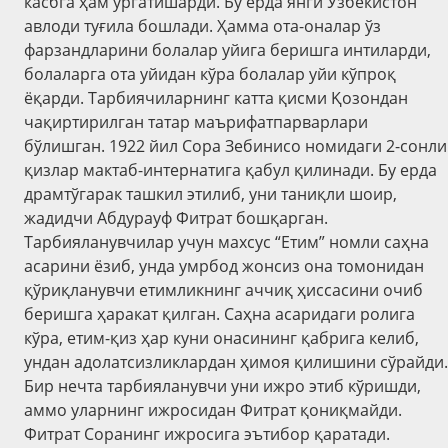
касбга ҳам ўргатишарди. Бу ерда янги Ўзбекистон
авлоди туғила бошлади. Ҳамма ота-оналар ўз
фарзандларини болалар уйига беришга интиларди,
болаларга ота уйидан кўра болалар уйи кўпроқ
ёқарди. Тарбиячиларнинг катта қисми Қозондан
чақиртирилган татар маърифатпарварлари
бўлишган. 1922 йил Сора Зебинисо номидаги 2-сонли
қизлар мактаб-интернатига қабул қилинади. Бу ерда
драмтўгарак ташкил этилиб, уни таниқли шоир,
жадидчи Абдурауф Фитрат бошқарган.
Тарбияланувчилар учун махсус “Етим” номли саҳна
асарини ёзиб, унда умрбод жонсиз она томонидан
қўриқланувчи етимликнинг аччиқ ҳиссасини очиб
беришга ҳаракат қилган. Саҳна асаридаги ролига
кўра, етим-қиз ҳар куни онасининг қабрига келиб,
ундан адолатсизликлардан ҳимоя қилишини сўрайди.
Бир нечта тарбияланувчи уни ижро этиб кўришди,
аммо уларнинг ижросидан Фитрат қониқмайди.
Фитрат Соранинг ижросига эътибор қаратади.