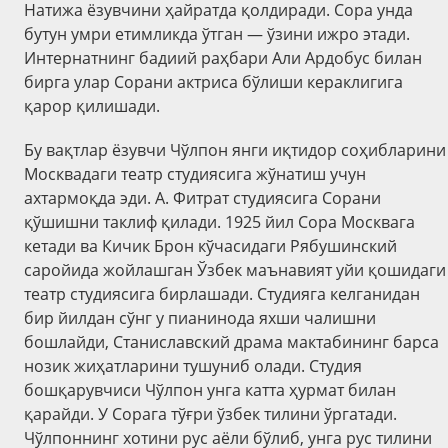
Натижа ёзувчини ҳайратда қолдиради. Сора унда
бутун умри етимликда ўтган — ўзини ижро этади.
Интернатнинг бадиий раҳбари Али Ардобус билан
бирга улар Сорани актриса бўлиши кераклигига
қарор қилишади.
Бу вақтлар ёзувчи Чўлпон янги иқтидор соҳибларини
Москвадаги театр студиясига жўнатиш учун
ахтармоқда эди. А. Фитрат студиясига Сорани
қўшишни таклиф қилади. 1925 йил Сора Москвага
кетади ва Кичик Брон кўчасидаги Рябушинский
саройида жойлашган Ўзбек маънавият уйи қошидаги
театр студиясига бирлашади. Студияга келганидан
бир йилдан сўнг у пианинода яхши чалишни
бошлайди, Станиславский драма мактабининг барса
нозик жиҳатларини тушуниб олади. Студия
бошқарувчиси Чўлпон унга катта ҳурмат билан
қарайди. У Сорага тўғри ўзбек тилини ўргатади.
Чўлпоннинг хотини рус аёли бўлиб, унга рус тилини