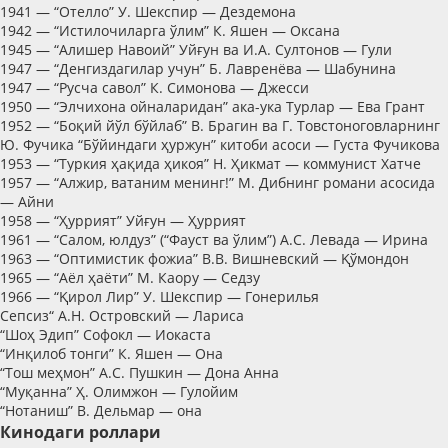
1941 — “Отелло” У. Шекспир — Дездемона
1942 — “Истилочиларга ўлим” К. Яшен — Оксана
1945 — “Алишер Навоий” Уйғун ва И.А. Султонов — Гули
1947 — “Денгиздагилар учун” Б. Лавренёва — Шабунина
1947 — “Русча савол” К. Симонова — Джесси
1950 — “Элчихона ойналаридан” ака-ука Турлар — Ева Грант
1952 — “Боқий йўл бўйлаб” В. Брагин ва Г. Товстоноговларнинг
Ю. Фучика “Бўйиндаги ҳуржун” китоби асоси — Густа Фучикова
1953 — “Туркия ҳақида ҳикоя” Н. Ҳикмат — коммунист Хатче
1957 — “Алжир, ватаним менинг!” М. Дибнинг романи асосида
— Айни
1958 — “Ҳуррият” Уйғун — Ҳуррият
1961 — “Салом, юлдуз” (“Фауст ва ўлим”) А.С. Левада — Ирина
1963 — “Оптимистик фожиа” В.В. Вишневский — Қўмондон
1965 — “Аёл ҳаёти” М. Каору — Седзу
1966 — “Қирол Лир” У. Шекспир — Гонерилья
Сепсиз“ А.Н. Островский — Лариса
“Шоҳ Эдип” Софокл — Иокаста
“Инқилоб тонги” К. Яшен — Она
“Тош меҳмон” А.С. Пушкин — Дона Анна
“Муқанна” Ҳ. Олимжон — Гулойим
“Нотаниш” В. Дельмар — она
Кинодаги роллари