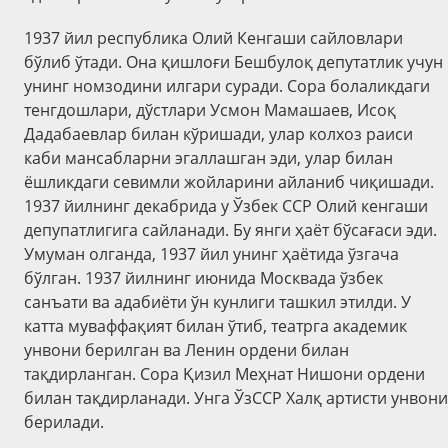
1937 йил республика Олий Кенгаши сайловлари
бўлиб ўтади. Она қишлоғи Бешбулоқ депутатлик учун
унинг номзодини илгари суради. Сора болаликдаги
тенгдошлари, дўстлари Усмон Мамашаев, Исоқ
Дадабаевлар билан кўришади, улар колхоз раиси
каби мансабларни эгаллашган эди, улар билан
ёшликдаги севимли жойларини айланиб чиқишади.
1937 йилнинг декабрида у Ўзбек ССР Олий кенгаши
депупатлигига сайланади. Бу янги ҳаёт бўсағаси эди.
Умуман олганда, 1937 йил унинг ҳаётида ўзгача
бўлган. 1937 йилнинг июнида Москвада ўзбек
санъати ва адабиёти ўн кунлиги ташкил этилди. У
катта муваффақият билан ўтиб, театрга академик
унвони берилган ва Ленин ордени билан
тақдирланган. Сора Қизил Меҳнат Нишони ордени
билан тақдирланади. Унга ЎзССР Халқ артисти унвони
берилади.