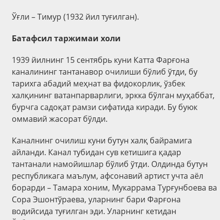
Ўғли – Тимур (1932 йил туғилган).
Батафсил таржимаи холи
1939 йилнинг 15 сентябрь куни Катта Фарғона
каналининг тантанавор очилиши бўлиб ўтди, бу
тарихга абадий меҳнат ва фидокорлик, ўзбек
халқининг ватанпарварлиги, эркка бўлган муҳаббат,
бурчга садоқат рамзи сифатида киради. Бу буюк
оммавий жасорат бўлди.
Каналнинг очилиш куни бутун халқ байрамига
айланди. Канал тубидан сув кетишига қадар
тантанали намойишлар бўлиб ўтди. Олдинда бутун
республикага маълум, афсонавий артист учта аёл
борарди – Тамара хоним, Мукаррама Турғунбоева ва
Сора Эшонтўраева, уларнинг бари Фарғона
водийсида туғилган эди. Уларнинг кетидан