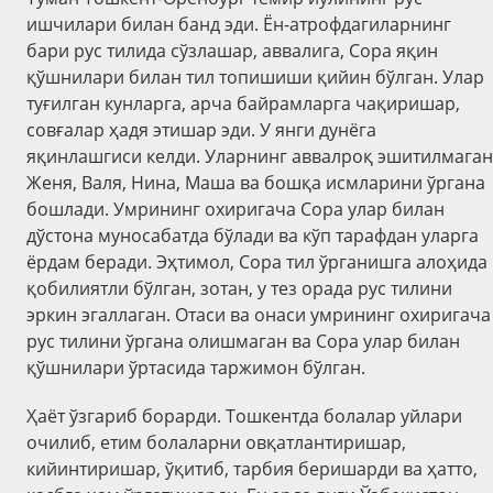
ишчилари билан банд эди. Ён-атрофдагиларнинг
бари рус тилида сўзлашар, аввалига, Сора яқин
қўшнилари билан тил топишиши қийин бўлган. Улар
туғилган кунларга, арча байрамларга чақиришар,
совғалар ҳадя этишар эди. У янги дунёга
яқинлашгиси келди. Уларнинг аввалроқ эшитилмаган
Женя, Валя, Нина, Маша ва бошқа исмларини ўргана
бошлади. Умрининг охиригача Сора улар билан
дўстона муносабатда бўлади ва кўп тарафдан уларга
ёрдам беради. Эҳтимол, Сора тил ўрганишга алоҳида
қобилиятли бўлган, зотан, у тез орада рус тилини
эркин эгаллаган. Отаси ва онаси умрининг охиригача
рус тилини ўргана олишмаган ва Сора улар билан
қўшнилари ўртасида таржимон бўлган.
Ҳаёт ўзгариб борарди. Тошкентда болалар уйлари
очилиб, етим болаларни овқатлантиришар,
кийинтиришар, ўқитиб, тарбия беришарди ва ҳатто,