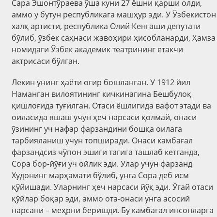
Сара Эшонтўраева ўша куни 27 ёшни қарши олди,
аммо у бутун республикага машҳур эди. У Ўзбекистон
халқ артисти, республика Олий Кенгаши депутати
бўлиб, ўзбек саҳнаси жавоҳири ҳисобланарди, Ҳамза
номидаги Ўзбек академик театрининг етакчи
актрисаси бўлган.
Лекин унинг ҳаёти оғир бошланган. У 1912 йил
Наманган вилоятининг кичкинагина Бешбулоқ
қишлоғида туғилган. Отаси ёшлигида вафот этади ва
оиласида яшаш учун ҳеч нарсаси қолмай, онаси
ўзининг уч нафар фарзандини бошқа оилага
тарбияланиш учун топширади. Онаси камбағал
фарзандсиз чўпон эшиги тагига ташлаб кетганда,
Сора бор-йўғи уч ойлик эди. Улар учун фарзанд
Худонинг марҳамати бўлиб, унга Сора деб исм
қўйишади. Уларнинг ҳеч нарсаси йўқ эди. Ўгай отаси
қўйлар боқар эди, аммо ота-онаси унга асосий
нарсани – меҳрни беришди. Бу камбағал инсонларга