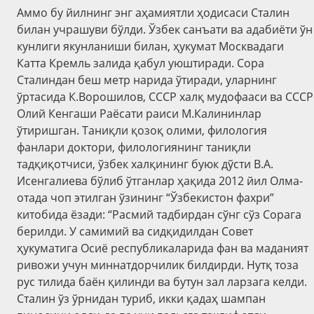
Аммо бу йилнинг энг аҳамиятли ҳодисаси Сталин
билан учрашуви бўлди. Ўзбек санъати ва адабиёти ўн
кунлиги якунланиши билан, ҳукумат Москвадаги
Катта Кремль залида қабул уюштиради. Сора
Сталиндан беш метр нарида ўтиради, уларнинг
ўртасида К.Ворошилов, СССР халқ мудофааси ва СССР
Олий Кенгаши Раёсати раиси М.Калининлар
ўтиришган. Таниқли қозоқ олими, филология
фанлари доктори, филологиянинг таниқли
тадқиқотчиси, ўзбек халқининг буюк дўсти В.А.
Исенгалиева бўлиб ўтганлар ҳақида 2012 йил Олма-
отада чоп этилган ўзининг “Ўзбекистон фахри”
китобида ёзади: “Расмий тадбирдан сўнг сўз Сорага
берилди. У самимий ва сидқидилдан Совет
ҳукуматига Осиё республикаларида фан ва маданият
ривожи учун миннатдорчилик билдирди. Нутқ тоза
рус тилидa баён қилинди ва бутун зал ларзага келди.
Сталин ўз ўрнидан туриб, икки қадаҳ шампан