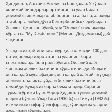
Ҳиндистон, Австрия, Англия ва бошқалар. У кўплаб
xорижий биродарлар орттирган ва улар билан
доимий ёзишмалар олиб борган ва албатта, алоҳида
эътиборга лойиқ дўсти Кентерберийск черкўвидан
Хьюлетт Джонсон бўлиб, уни “Отелло” спектаклида
кўрган ва “My Desdemone” (Менинг Дездемонам) деб
чақирган.
У саҳнасиз ҳаётини тасаввур қила олмасди. 100 дан
ортиқ роллар ижро этган ва уларнинг бари
спектаклларда бош роль бўлган. Оилавий ҳаёт
чинакам аёллик бахтининг кўрсатгичи эди. Ишдаги
ҳеч қандай муваффақият, ҳеч қандай ҳаётий ютуқлар
аёлнинг оналик ва уйдаги бекалик бахтини боса
олмайди. Буларсиз барча бемаънодир. Соранинг
турмаш ўртоғи буюк Аброр Ҳидоятов унинг доимий
шериги бўлган. Улар Гога (1930 й.) ва Тимур (1932 й.)
исмли икки нафар ўғил фарзанд кўришди ва уларни
жуда яхши кўришарди.