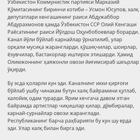
Ўзбекистон Коммунистик партияси Марказий
Қўмитасининг биринчи котиби – Усмон Юсупов, халқ
депутатлари кенгашининг раиси Абдужаббор
Абдурахмонов ҳамда Ўзбекистон ССР Олий Кенгаши
Раёсатининг раиси Йўлдош Оҳунбобоевлар борарди.
Канал йўли бўйлаб карнайлар ўрнатилиб, улар
орқали мусиқа жарангларди, қўшиқчилар, шоирлар,
ёзувчилар, бастакорлар иштирок этишарди. Ҳамид
Олимжоннинг ҳаяжонли овози йиғимсираб шеърлар
ўқирди.
Бу эсда қоларли кун эди. Каналнинг икки қирғоғи
бўйлаб ушбу чинакам бутун халқ байрамини қутлаб,
халойиқ одам турарди. Ярим кечгача давом этган
байрамда артистлар чиқишлар қилар, дўмбиралар,
карнай-сурнайлар овози жаранглади.
Республиканинг барча раҳбарияти бу кун шу ерда
эди. Улар халқ билан бирга эди.