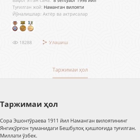
Вафот этган сана:
8 sentyabr 1998 йил
Туғилган жой:
Наманган вилояти
Йўналишлар: Актёр ва актрисалар
18288
Улашиш
Таржимаи ҳол
Таржимаи ҳол
Сора Эшонтўраева 1911 йил Наманган вилоятининг
Янгиқўрғон туманидаги Бешбулоқ қишлоғида туғилган.
Миллати ўзбек.