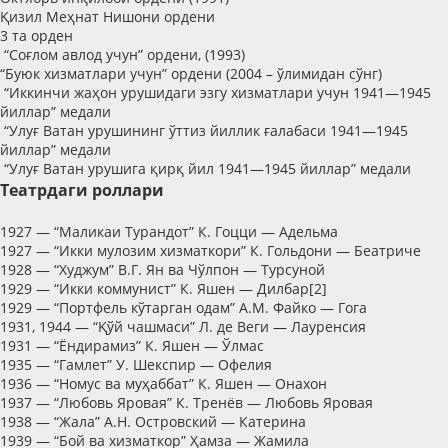
Қизил Меҳнат Нишони ордени
3 та орден
“Соғлом авлод учун” ордени, (1993)
“Буюк хизматлари учун” ордени (2004 – ўлимидан сўнг)
“Иккинчи жаҳон урушидаги эзгу хизматлари учун 1941—1945
йиллар” медали
“Улуғ Ватан урушининг ўттиз йиллик ғалабаси 1941—1945
йиллар” медали
“Улуғ Ватан урушига қирқ йил 1941—1945 йиллар” медали
Театрдаги роллари
1927 — “Маликаи Турандот” К. Гоцци — Адельма
1927 — “Икки мулозим хизматкори” К. Гольдони — Беатриче
1928 — “Худжум” В.Г. Ян ва Чўлпон — Турсуной
1929 — “Икки коммунист” К. Яшен — Дилбар[2]
1929 — “Портфель кўтарган одам” А.М. Файко — Гога
1931, 1944 — “Қўй чашмаси” Л. де Веги — Лауренсия
1931 — “Ёндирамиз” К. Яшен — Ўлмас
1935 — “Гамлет” У. Шекспир — Офелия
1936 — “Номус ва муҳаббат” К. Яшен — Онахон
1937 — “Любовь Яровая” К. Тренёв — Любовь Яровая
1938 — “Жала” А.Н. Островский — Катерина
1939 — “Бой ва хизматкор” Ҳамза — Жамила