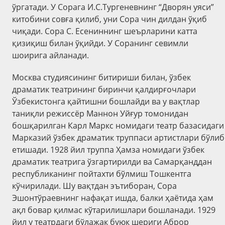
ўргатади. У Сорага И.С.Тургеневнинг “Дворян уяси”
китобини совға қилиб, уни Сора чин дилдан ўқиб
чиқади. Сора С. Есениннинг шеърларини катта
қизиқиш билан ўқийди. У Соранинг севимли
шоирига айланади.
Москва студиясининг битириши билан, ўзбек
драматик театрининг биринчи қалдирғочлари
Ўзбекистонга қайтишни бошлайди ва у вақтлар
таниқли режиссёр Маннон Уйғур томонидан
бошқарилган Карл Маркс номидаги театр базасидаги
Марказий ўзбек драматик труппаси артистлари бўлиб
етишади. 1928 йил труппа Ҳамза номидаги ўзбек
драматик театрига ўзгартирилди ва Самарқанддан
республиканинг пойтахти бўлмиш Тошкентга
кўчирилади. Шу вақтдан эътиборан, Сора
Эшонтўраевнинг нафақат ишда, балки ҳаётида ҳам
ақл бовар қилмас кўтарилишлари бошланади. 1929
йил у театрдаги бўлажак буюк шериги Аброр