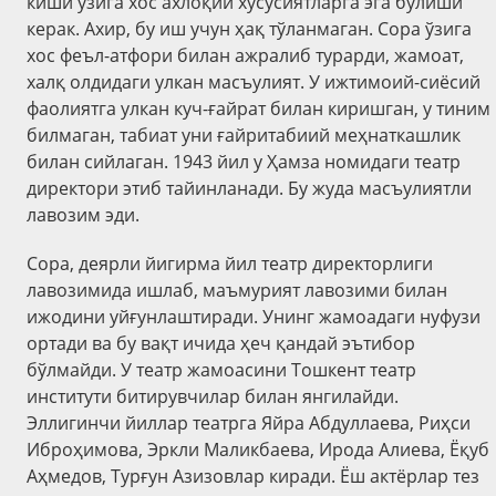
киши ўзига хос ахлоқий хусусиятларга эга бўлиши
керак. Ахир, бу иш учун ҳақ тўланмаган. Сора ўзига
хос феъл-атфори билан ажралиб турарди, жамоат,
халқ олдидаги улкан масъулият. У ижтимоий-сиёсий
фаолиятга улкан куч-ғайрат билан киришган, у тиним
билмаган, табиат уни ғайритабиий меҳнаткашлик
билан сийлаган. 1943 йил у Ҳамза номидаги театр
директори этиб тайинланади. Бу жуда масъулиятли
лавозим эди.
Сора, деярли йигирма йил театр директорлиги
лавозимида ишлаб, маъмурият лавозими билан
ижодини уйғунлаштиради. Унинг жамоадаги нуфузи
ортади ва бу вақт ичида ҳеч қандай эътибор
бўлмайди. У театр жамоасини Тошкент театр
институти битирувчилар билан янгилайди.
Эллигинчи йиллар театрга Яйра Абдуллаева, Риҳси
Иброҳимова, Эркли Маликбаева, Ирода Алиева, Ёқуб
Аҳмедов, Турғун Азизовлар киради. Ёш актёрлар тез