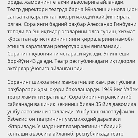
орада, жамоанинг етакчи аъзоларига айланади.
Театр директори театрда барча йўналиш инновацион
санъатга қаратилган юқори ижодий кайфият ярата
олган. Сора янги бадиий рaҳбар Александр Гинбузни
топади ва ёш иқтидор эгаларини олға суриш, хизмат
кўрсатган артистларнинг янги қирраларини намоён
этишга қаратилган репертуар ҳам янгиланади.
Соранинг қувончини чегараси йўқ эди. Унинг ёши
бор-йўғи 43 да эди. Театр республикадаги иқтидорли
актёрлар ўчоғига айланган эди.
Соранинг шижоатини жамоатчилик ҳам, республика
раҳбарлари ҳам юқори баҳолашарди. 1949 йил Ўзбек
театр жамияти яратилди, Сора биринчи раиси этиб
сайланади ва кичик чекиниш билан 35 йил давомида
ушбу лавозимни эгаллайди. Ушбу ташкилот туфайли
Ўзбекистон театрининг умумижодий даражаси
кўтарилади. У маданият вазирлигининг бадиий
кенгаши аъзосига айланиб, республикада театр