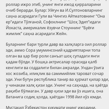
роллар ижро этиб, унинг янги ижод қирраларини
очиб берарди. Булар: Уйғун ва И.Султоновларнинг
саҳна асаридаги Гули ва Чингиз Айтматовнинг “Она
ер”идаги Тўлғаной, Софоклнинг “Шоҳ Эдип”идаги
Йокаста, америкалик ёзувчи Стоуннинг “Буёғи
жимлик” саҳна асаридаги Жейн.
Буларнинг бари турли давр ва халқларга оил роллар
эди, аммо Сора умуминсоний қадриятларни топа
олган ва ҳар бир роли санъат шоҳ супадаги янги
қадам бўлди. У бошқа актрисалар орасида қалб
кенглиги ва соддалиги билан ажралди. Ундан ўзига
хос жозиба, илиқлик ва самимийлик тароват сочар
эди. Уни бутун республика танир ва ҳурмат қилар эди,
у чинакам халқ қизи эди. Унинг на саҳнада, на ҳаётда
рақиби бўлмаган. У давр қизи эди ва ўз ишига, она
Ватанига содиқ ҳолда, ҳаётдан 1998 йил кўз юмди.
Мустақил Ўзбекистон ҳукумати унинг ижодини,