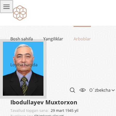
Bosh sahifa
Yangiliklar
Arboblar
Loyiha haqida
O`zbekcha
Ibodullayev Muxtorxon
Tavallud topgan sana:
29 mart 1945 yil