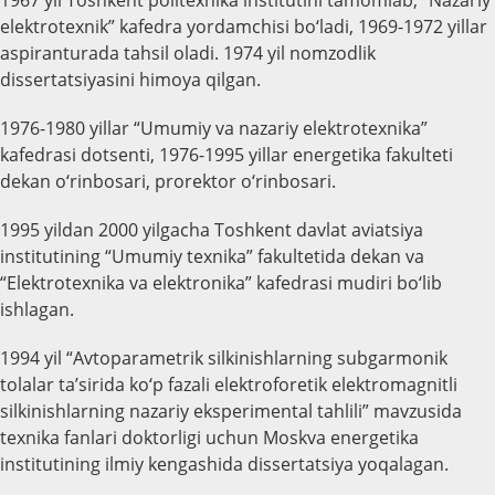
elektrotexnik” kafedra yordamchisi bo‘ladi, 1969-1972 yillar
aspiranturada tahsil oladi. 1974 yil nomzodlik
dissertatsiyasini himoya qilgan.
1976-1980 yillar “Umumiy va nazariy elektrotexnika”
kafedrasi dotsenti, 1976-1995 yillar energetika fakulteti
dekan o‘rinbosari, prorektor o‘rinbosari.
1995 yildan 2000 yilgacha Toshkent davlat aviatsiya
institutining “Umumiy texnika” fakultetida dekan va
“Elektrotexnika va elektronika” kafedrasi mudiri bo‘lib
ishlagan.
1994 yil “Avtoparametrik silkinishlarning subgarmonik
tolalar ta’sirida ko‘p fazali elektroforetik elektromagnitli
silkinishlarning nazariy eksperimental tahlili” mavzusida
texnika fanlari doktorligi uchun Moskva energetika
institutining ilmiy kengashida dissertatsiya yoqalagan.