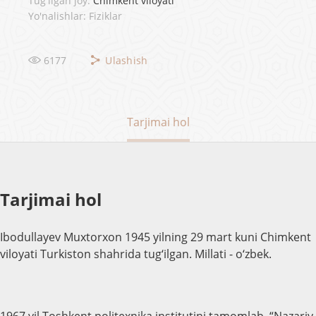
Tug'ilgan joy:
Chimkent viloyati
Yo'nalishlar: Fiziklar
6177
Ulashish
Tarjimai hol
Tarjimai hol
Ibodullayev Muxtorxon 1945 yilning 29 mart kuni Chimkent
viloyati Turkiston shahrida tug‘ilgan. Millati - o‘zbek.
1967 yil Toshkent politexnika institutini tamomlab, “Nazariy