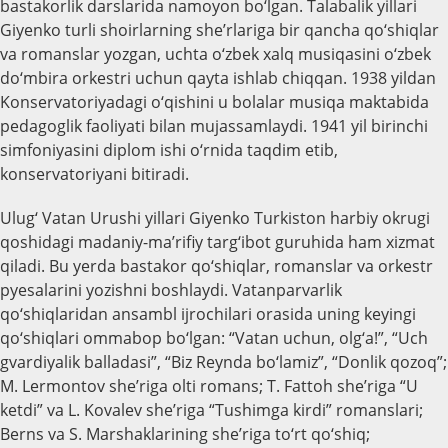
bastakorlik darslarida namoyon bo‘lgan. Talabalik yillari
Giyenko turli shoirlarning she’rlariga bir qancha qo‘shiqlar
va romanslar yozgan, uchta o‘zbek xalq musiqasini o‘zbek
do‘mbira orkestri uchun qayta ishlab chiqqan. 1938 yildan
Konservatoriyadagi o‘qishini u bolalar musiqa maktabida
pedagoglik faoliyati bilan mujassamlaydi. 1941 yil birinchi
simfoniyasini diplom ishi o‘rnida taqdim etib,
konservatoriyani bitiradi.
Ulug‘ Vatan Urushi yillari Giyenko Turkiston harbiy okrugi
qoshidagi madaniy-ma’rifiy targ‘ibot guruhida ham xizmat
qiladi. Bu yerda bastakor qo‘shiqlar, romanslar va orkestr
pyesalarini yozishni boshlaydi. Vatanparvarlik
qo‘shiqlaridan ansambl ijrochilari orasida uning keyingi
qo‘shiqlari ommabop bo‘lgan: “Vatan uchun, olg‘a!”, “Uch
gvardiyalik balladasi”, “Biz Reynda bo‘lamiz”, “Donlik qozoq”;
M. Lermontov she’riga olti romans; T. Fattoh she’riga “U
ketdi” va L. Kovalev she’riga “Tushimga kirdi” romanslari;
Berns va S. Marshaklarining she’riga to‘rt qo‘shiq;