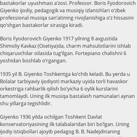
bastakorlar uyushmasi a’zosi. Professor. Boris Fyodorovich
Giyenko ijodiy, pedagogik va musiqiy izlanishlari o‘zbek
professional musiqa san’atining rivojlanishiga o‘z hissasini
qo‘shgan bastakorlar sirasiga kiradi.
Boris Fyodorovich Giyenko 1917 yilning 8 avgustida
Shimoliy Kavkaz (Osetiya)da, charm mahsulotlarini ishlab
chiqaruvchilar oilasida tug‘ilgan. Fortepiano chalishni 6
yoshidan boshlab o‘rgangan.
1935 yil B. Giyenko Toshkentga ko‘chib keladi. Bu yerda u
Bolalar tarbiyaviy ijodiyoti markaziy uyida torli havaskor
orkestriga rahbarlik qilish bo’yicha 6 oylik kurslarini
tamomlaydi. Uning ilk musiqa bastalash namunalari aynan
shu yillarga tegishlidir.
Giyenko 1936 yilda ochilgan Toshkent Davlat
konservatoriyasining ilk talabalaridan biri bo‘lgan. Uning
ijodiy istiqbollari ajoyib pedagog B. B. Nadejdinaning