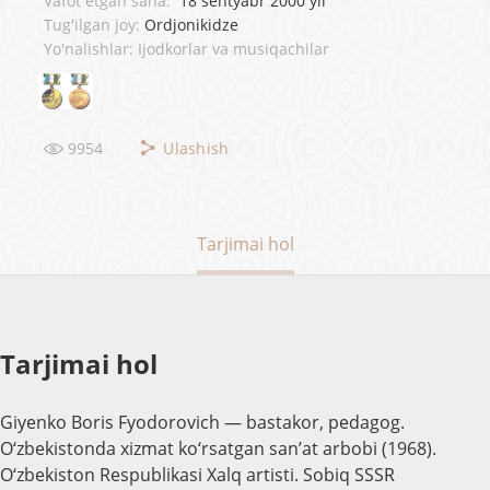
Vafot etgan sana:
18 sentyabr 2000 yil
Tug'ilgan joy:
Ordjonikidze
Yo'nalishlar: Ijodkorlar va musiqachilar
9954
Ulashish
Tarjimai hol
Tarjimai hol
Giyenko Boris Fyodorovich — bastakor, pedagog.
O‘zbekistonda xizmat ko‘rsatgan san’at arbobi (1968).
O‘zbekiston Respublikasi Xalq artisti. Sobiq SSSR