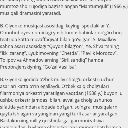
mumtoz-shoiri ijodiga bag‘ishlangan “Mahtumquli” (1966 y.)
musiqali dramasini yaratadi.
B. Giyenko musiqasi asosidagi keyingi spektakllar Y.
Ohunboboyev nomidagi yosh tomoshabinlar qo‘g‘irchoq
teatrida katta muvaffaqiyat bilan qo‘yilgan: S. Mixalkov
sahna asari asosidagi “Quyon-bilag‘on”, Ye. Shvartsning
“Ikki zarang”, Lyubimovning “Chetda”, “Pavlik Morozov”,
Tolipov va Ahmedovlarning “Sirli sandiq” hamda
Preobrajenskiyning “Go‘zal Vasilisa”.
B. Giyenko ijodida o‘zbek milliy cholg‘u orkestri uchun
asarlari katta o‘rin egallaydi. O‘zbek xalq cholg‘ulari
filarmoniya orkestri yaratilgan vaqtdan (1938 y.) buyon, u
ushbu orkestr jamoasi bilan, avvaliga cholg‘ushunos
sifatida yaqindan aloqada bo‘lgan, so‘ngra, musiqalarni
qayta ishlagan va yangidan-yangi turli asarlar yaratgan.
Bastakorning milliy qo‘shiqlarga, garmonizatsiya
jarayonidagi kuylarga ehtiyotkorona munosabati hamda