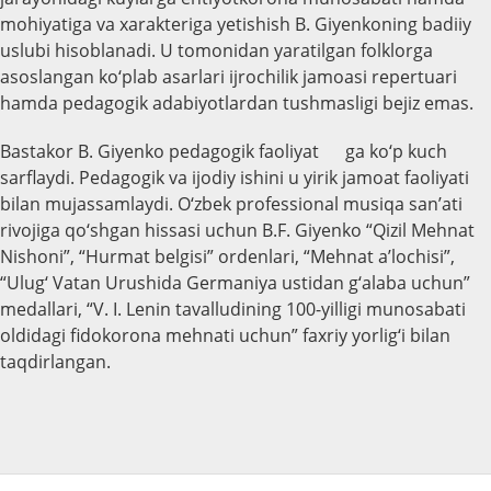
mohiyatiga va xarakteriga yetishish B. Giyenkoning badiiy
uslubi hisoblanadi. U tomonidan yaratilgan folklorga
asoslangan ko‘plab asarlari ijrochilik jamoasi repertuari
hamda pedagogik adabiyotlardan tushmasligi bejiz emas.
Bastakor B. Giyenko pedagogik faoliyat ga ko‘p kuch
sarflaydi. Pedagogik va ijodiy ishini u yirik jamoat faoliyati
bilan mujassamlaydi. O‘zbek professional musiqa san’ati
rivojiga qo‘shgan hissasi uchun B.F. Giyenko “Qizil Mehnat
Nishoni”, “Hurmat belgisi” ordenlari, “Mehnat a’lochisi”,
“Ulug‘ Vatan Urushida Germaniya ustidan g‘alaba uchun”
medallari, “V. I. Lenin tavalludining 100-yilligi munosabati
oldidagi fidokorona mehnati uchun” faxriy yorlig‘i bilan
taqdirlangan.