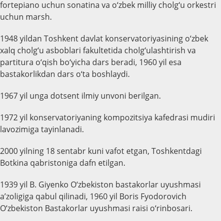
fortepiano uchun sonatina va o‘zbek milliy cholg‘u orkestri
uchun marsh.
1948 yildan Toshkent davlat konservatoriyasining o‘zbek
xalq cholg‘u asboblari fakultetida cholg‘ulashtirish va
partitura o‘qish bo‘yicha dars beradi, 1960 yil esa
bastakorlikdan dars o‘ta boshlaydi.
1967 yil unga dotsent ilmiy unvoni berilgan.
1972 yil konservatoriyaning kompozitsiya kafedrasi mudiri
lavozimiga tayinlanadi.
2000 yilning 18 sentabr kuni vafot etgan, Toshkentdagi
Botkina qabristoniga dafn etilgan.
1939 yil B. Giyenko O‘zbekiston bastakorlar uyushmasi
a’zoligiga qabul qilinadi, 1960 yil Boris Fyodorovich
O‘zbekiston Bastakorlar uyushmasi raisi o‘rinbosari.