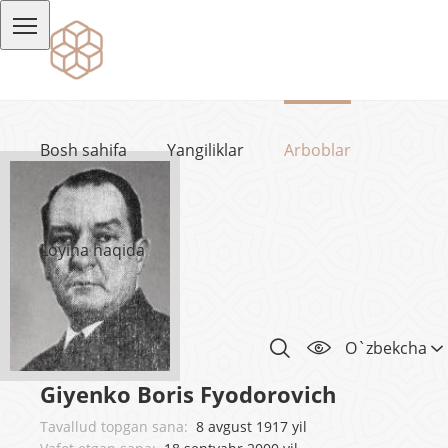
Bosh sahifa
Yangiliklar
Arboblar
Loyiha haqida
O`zbekcha
Giyenko Boris Fyodorovich
Tavallud topgan sana:
8 avgust 1917 yil