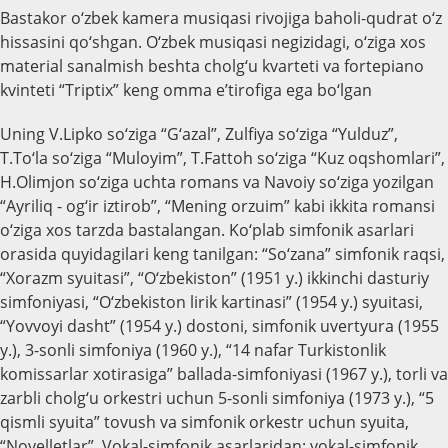
Bastakor o‘zbek kamera musiqasi rivojiga baholi-qudrat o‘z
hissasini qo‘shgan. O‘zbek musiqasi negizidagi, o‘ziga xos
material sanalmish beshta cholg‘u kvarteti va fortepiano
kvinteti “Triptix” keng omma e’tirofiga ega bo‘lgan
Uning V.Lipko so‘ziga “G‘azal”, Zulfiya so‘ziga “Yulduz”,
T.To‘la so‘ziga “Muloyim”, T.Fattoh so‘ziga “Kuz oqshomlari”,
H.Olimjon so‘ziga uchta romans va Navoiy so‘ziga yozilgan
“Ayriliq - og‘ir iztirob”, “Mening orzuim” kabi ikkita romansi
o‘ziga xos tarzda bastalangan. Ko‘plab simfonik asarlari
orasida quyidagilari keng tanilgan: “So‘zana” simfonik raqsi,
“Xorazm syuitasi”, “O‘zbekiston” (1951 y.) ikkinchi dasturiy
simfoniyasi, “O‘zbekiston lirik kartinasi” (1954 y.) syuitasi,
“Yovvoyi dasht” (1954 y.) dostoni, simfonik uvertyura (1955
y.), 3-sonli simfoniya (1960 y.), “14 nafar Turkistonlik
komissarlar xotirasiga” ballada-simfoniyasi (1967 y.), torli va
zarbli cholg‘u orkestri uchun 5-sonli simfoniya (1973 y.), “5
qismli syuita” tovush va simfonik orkestr uchun syuita,
“Novelletlar”. Vokal-simfonik asarlaridan: vokal-simfonik