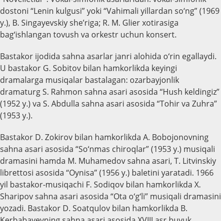
dostoni “Lenin kulgusi” yoki “Vahimali yillardan so‘ng” (1969
y.), B. Singayevskiy she’riga; R. M. Glier xotirasiga
bag‘ishlangan tovush va orkestr uchun konsert.
Bastakor ijodida sahna asarlar janri alohida o‘rin egallaydi.
U bastakor G. Sobitov bilan hamkorlikda keyingi
dramalarga musiqalar bastalagan: ozarbayjonlik
dramaturg S. Rahmon sahna asari asosida “Hush keldingiz”
(1952 y.) va S. Abdulla sahna asari asosida “Tohir va Zuhra”
(1953 y.).
Bastakor D. Zokirov bilan hamkorlikda A. Bobojonovning
sahna asari asosida “So‘nmas chiroqlar” (1953 y.) musiqali
dramasini hamda M. Muhamedov sahna asari, T. Litvinskiy
librettosi asosida “Oynisa” (1956 y.) baletini yaratadi. 1966
yil bastakor-musiqachi F. Sodiqov bilan hamkorlikda X.
Sharipov sahna asari asosida “Ota o‘g‘li” musiqali dramasini
yozadi. Bastakor D. Soatqulov bilan hamkorlikda B.
Kerbabayevning sahna asari asosida XVIII asr buyuk