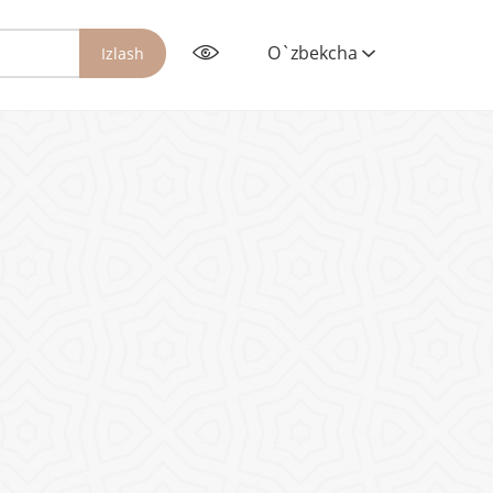
O`zbekcha
Izlash