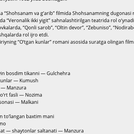
ba “Shohsanam va g‘arib” filmida Shohsanamning dugonasi r
ada “Veronalik ikki yigit” sahnalashtirilgan teatrida rol o‘yn
vkalarda, “Qonli sarob”, “Oltin devor”, “Zebuniso”, “Nodirabe
hqalarda rol ijro etdi.
riyning “O‘tgan kunlar” romani asosida suratga olingan filmid
in bosdim tikanni — Gulchehra
 kunlar — Kumush
t — Manzura
to‘rt fasli — Nozima
fsonasi — Malkani
n to‘langan baxtim mani
omo
at — shaytonlar saltanati — Manzura