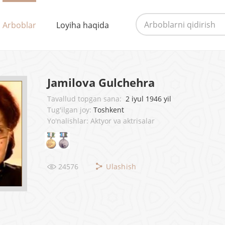
Arboblar
Loyiha haqida
Jamilova Gulchehra
Tavallud topgan sana:
2 iyul 1946 yil
Tug'ilgan joy:
Toshkent
Yo'nalishlar: Aktyor va aktrisalar
24576
Ulashish