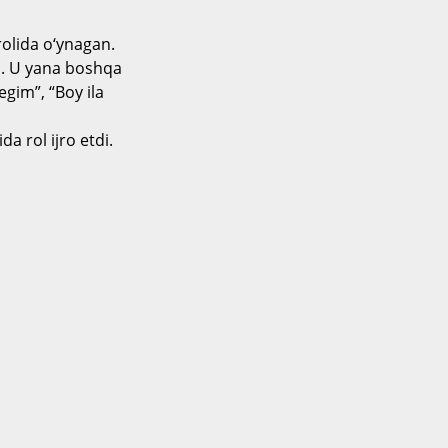
olida o‘ynagan.
adi. U yana boshqa
gim”, “Boy ila
a rol ijro etdi.