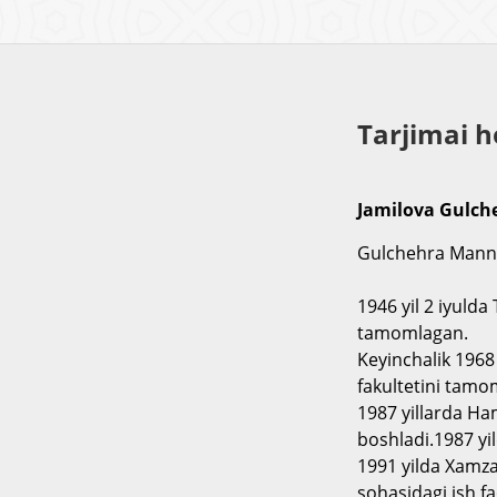
Tarjimai h
Jamilova Gulch
Gulchehra Mannon
1946 yil 2 iyuld
tamomlagan.
Keyinchalik 1968 
fakultetini tamo
1987 yillarda Ha
boshladi.1987 yil
1991 yilda Xamza
sohasidagi ish fa