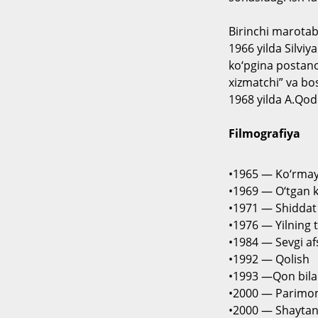
Birinchi marota
1966 yilda Silviy
ko‘pgina postano
xizmatchi” va bos
1968 yilda A.Qodi
Filmografiya
•1965 — Ko‘rmay
•1969 — O‘tgan
•1971 — Shidda
•1976 — Yilning 
•1984 — Sevgi a
•1992 — Qolish
•1993 —Qon bila
•2000 — Parim
•2000 — Shaytan