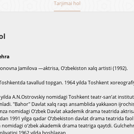
Tarjimai hol
ol
ehra
ovna Jamilova —aktrisa, O‘zbekiston xalq artisti (1992).
a Toshkentda tavallud topgan. 1964 yilda Toshkent xoreografiy
yilda A.N.Ostrovskiy nomidagi Toshkent teatr-san’at institut
mladi. "Bahor" Davlat xalq raqs ansamblida yakkaxon ijrochi
mza nomidagi O‘zbek Davlat akademik drama teatrida aktrisa 
dan 1991 yilga qadar O‘zbekiston davlat drama teatrida faol 
 nomidagi o‘zbek akademik drama teatriga qaytdi. Gulchehr
oliyatini 1962 yilda boshlagan.