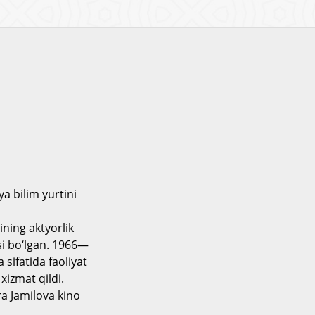
a bilim yurtini
ining aktyorlik
si bo‘lgan. 1966—
sifatida faoliyat
xizmat qildi.
a Jamilova kino