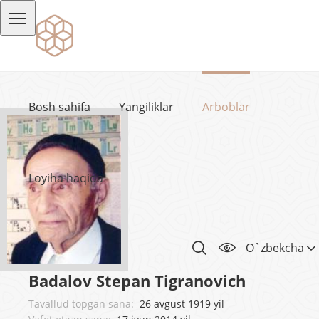
Bosh sahifa
Yangiliklar
Arboblar
Loyiha haqida
O`zbekcha
Badalov Stepan Tigranovich
Tavallud topgan sana:
26 avgust 1919 yil