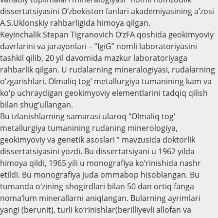
dissertatsiyasini O‘zbekiston fanlari akademiyasining a’zosi
A.S.Uklonskiy rahbarligida himoya qilgan.
Keyinchalik Stepan Tigranovich O‘zFA qoshida geokimyoviy
davrlarini va jarayonlari – “IgiG” nomli laboratoriyasini
tashkil qilib, 20 yil davomida mazkur laboratoriyaga
rahbarlik qilgan. U rudalarning mineralogiyasi, rudalarning
o‘zgarishlari, Olmaliq tog‘ metallurgiya tumanining kam va
ko‘p uchraydigan geokimyoviy elementlarini tadqiq qilish
bilan shug‘ullangan.
Bu izlanishlarning samarasi ularoq “Olmaliq tog‘
metallurgiya tumanining rudaning minerologiya,
geokimyoviy va genetik asoslari ” mavzusida doktorlik
dissertatsiyasini yozdi. Bu dissertatsiyani u 1962 yilda
himoya qildi, 1965 yili u monografiya ko‘rinishida nashr
etildi. Bu monografiya juda ommabop hisoblangan. Bu
tumanda o‘zining shogirdlari bilan 50 dan ortiq fanga
noma’lum minerallarni aniqlangan. Bularning ayrimlari
yangi (berunit), turli ko‘rinishlar(berilliyevli allofan va