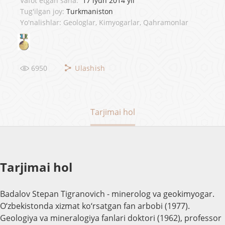
Vafot etgan sana:
17 iyun 2014 yil
Tug'ilgan joy:
Turkmaniston
Yo'nalishlar: Geologlar, Kimyogarlar, Qahramonlar
6950
Ulashish
Tarjimai hol
Tarjimai hol
Badalov Stepan Tigranovich - minerоlog va geokimyogar.
O‘zbekistonda xizmat ko‘rsatgan fan arbobi (1977).
Geologiya va mineralogiya fanlari doktori (1962), professor