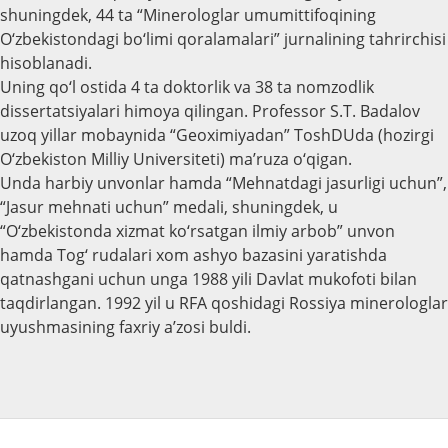
shuningdek, 44 ta “Minerologlar umumittifoqining
O‘zbekistondagi bo‘limi qoralamalari” jurnalining tahrirchisi
hisoblanadi.
Uning qo‘l ostida 4 ta doktorlik va 38 ta nomzodlik
dissertatsiyalari himoya qilingan. Professor S.T. Badalov
uzoq yillar mobaynida “Geoximiyadan” ToshDUda (hozirgi
O‘zbekiston Milliy Universiteti) ma’ruza o‘qigan.
Unda harbiy unvonlar hamda “Mehnatdagi jasurligi uchun”,
“Jasur mehnati uchun” medali, shuningdek, u
“O‘zbekistonda xizmat ko‘rsatgan ilmiy arbob” unvon
hamda Tog‘ rudalari xom ashyo bazasini yaratishda
qatnashgani uchun unga 1988 yili Davlat mukofoti bilan
taqdirlangan. 1992 yil u RFA qoshidagi Rossiya minerologlar
uyushmasining faxriy a’zosi buldi.