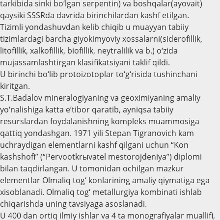
tarkibida sinki bo‘lgan serpentin) va boshqalar(ayovait)
qaysiki SSSRda davrida birinchilardan kashf etilgan.
Tizimli yondashuvdan kelib chiqib u muayyan tabiiy
tizimlardagi barcha giyokimyoviy xossalarni(siderofillik,
litofillik, xalkofillik, biofillik, neytralilik va b.) o‘zida
mujassamlashtirgan klasifikatsiyani taklif qildi.
U birinchi bo‘lib protoizotoplar to‘g‘risida tushinchani
kiritgan.
S.T.Badalov mineralogiyaning va geoximiyaning amaliy
yo‘nalishiga katta e’tibor qaratib, ayniqsa tabiiy
resurslardan foydalanishning kompleks muammosiga
qattiq yondashgan. 1971 yili Stepan Tigranovich kam
uchraydigan elementlarni kashf qilgani uchun “Kon
kashshofi” (“Pervootkrыvatel mestorojdeniya”) diplomi
bilan taqdirlangan. U tomonidan ochilgan mazkur
elementlar Olmaliq tog‘ konlarining amaliy qiymatiga ega
xisoblanadi. Olmaliq tog‘ metallurgiya kombinati ishlab
chiqarishda uning tavsiyaga asoslanadi.
U 400 dan ortiq ilmiy ishlar va 4 ta monografiyalar muallifi,