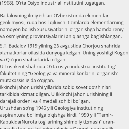
(1968), O‘rta Osiyo industrial institutini tugatgan.
Badalovning ilmiy ishlari O‘zbekistonda elementlar
geokimyosi, ruda hosil qiluvchi tizimlarda elementlarning
namoyon bo‘lish xususiyatlarini o‘rganishga hamda reniy
va osmiyning provintsiyalarini aniqlashga bag‘ishlangan.
S.T. Badalov 1919 yilning 26 avgustida Chorjou shahrida
xizmatkorlar oilasida dunyoga kelgan. Uning yoshligi Kogon
va Qo‘qon shaharlarida o‘tgan.
U Toshkent shahrida O‘rta osiyo industrial institu tog‘
fakultetining “Geologiya va mineral konlarini o‘rganish”
mutaxassisligida o‘qigan.
Ikkinchi jahon urishi yillarida sobiq sovet qo‘shinlari
tarkibida xizmat qilgan. U ikkinchi jahon urishining II
darajali ordeni va 4 medali sohibi bo‘lgan.
Urushdan so‘ng 1946 yili Geologiya institutining
aspirantura bo‘limiga o‘qishga kirdi. 1950 yili “Temir-
Kabukida(Nurota tog‘larining shimoliy tizmasi)” uran-
vanadiy topilmalari mineralogiyasi” nomli nomzodlik