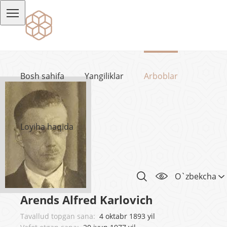
Bosh sahifa
Yangiliklar
Arboblar
Loyiha haqida
O`zbekcha
Arends Alfred Karlovich
Tavallud topgan sana:
4 oktabr 1893 yil