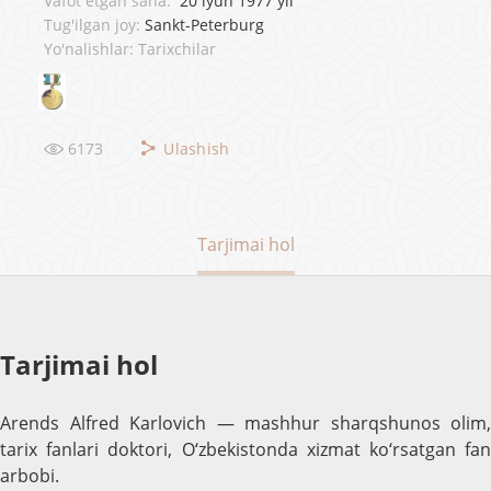
Vafot etgan sana:
20 iyun 1977 yil
Tug'ilgan joy:
Sankt-Peterburg
Yo'nalishlar: Tarixchilar
6173
Ulashish
Tarjimai hol
Tarjimai hol
Arends Alfred Karlovich — mashhur sharqshunos olim,
tarix fanlari doktori, O‘zbekistonda xizmat ko‘rsatgan fan
arbobi.