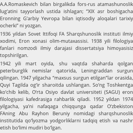
A.A.Romaskevich bilan birgalikda fors-rus atamashunoslik
lug‘atini tayyorlash ustida ishlagan; “XIX asr boshigacha
Eronning G‘arbiy Yevropa bilan iqtisodiy aloqalari tarixiy
ocherki” ni yozgan.
1936 yildan Sovet Ittifoqi FA Sharqshunoslik instituti ilmiy
xodimi, Eron xonasi olim-mutaxassisi. 1938 yili filologiya
fanlari nomzodi ilmiy darajasi dissertatsiya himoyasisiz
topshirilgan.
1942 yili mart oyida, shu vaqtda shaharda qolgan
peterburglik nemislar qatorida, Leningraddan surgun
qilingan. 1947 yilgacha “maxsus surgun etilgan”lar orasida,
Quyi Tagilda og‘ir sharoitda ushlangan. So‘ng Toshkentga
ko‘chib kelib, O‘rta Osiyo davlat universiteti (SAGU) eron
filologiyasi kafedrasiga rahbarlik qiladi. 1952 yildan 1974
yilgacha, ya’ni nafaqaga chiqqunga qadar O‘zbekiston
FAning Abu Rayhon Beruniy nomidagi sharqshunoslik
institutida qo‘lyozma yodgorliklarni tadqiq etish va nashr
etish bo‘limi mudiri bo‘lgan.