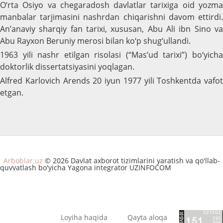
O‘rta Osiyo va chegaradosh davlatlar tarixiga oid yozma
manbalar tarjimasini nashrdan chiqarishni davom ettirdi.
An’anaviy sharqiy fan tarixi, xususan, Abu Ali ibn Sino va
Abu Rayxon Beruniy merosi bilan ko‘p shug‘ullandi.
1963 yili nashr etilgan risolasi (“Mas’ud tarixi”) bo‘yicha
doktorlik dissertatsiyasini yoqlagan.
Alfred Karlovich Arends 20 iyun 1977 yili Toshkentda vafot
etgan.
Arboblar.uz
© 2026 Davlat axborot tizimlarini yaratish va qo'llab-
quvvatlash bo'yicha Yagona integrator UZINFOCOM
Loyiha haqida
Qayta aloqa