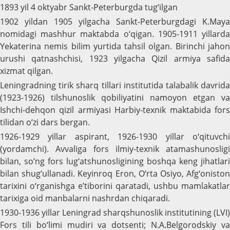
1893 yil 4 oktyabr Sankt-Peterburgda tug‘ilgan
1902 yildan 1905 yilgacha Sankt-Peterburgdagi K.Maya
nomidagi mashhur maktabda o‘qigan. 1905-1911 yillarda
Yekaterina nemis bilim yurtida tahsil olgan. Birinchi jahon
urushi qatnashchisi, 1923 yilgacha Qizil armiya safida
xizmat qilgan.
Leningradning tirik sharq tillari institutida talabalik davrida
(1923-1926) tilshunoslik qobiliyatini namoyon etgan va
Ishchi-dehqon qizil armiyasi Harbiy-texnik maktabida fors
tilidan o‘zi dars bergan.
1926-1929 yillar aspirant, 1926-1930 yillar o‘qituvchi
(yordamchi). Avvaliga fors ilmiy-texnik atamashunosligi
bilan, so‘ng fors lug‘atshunosligining boshqa keng jihatlari
bilan shug‘ullanadi. Keyinroq Eron, O‘rta Osiyo, Afg‘oniston
tarixini o‘rganishga e’tiborini qaratadi, ushbu mamlakatlar
tarixiga oid manbalarni nashrdan chiqaradi.
1930-1936 yillar Leningrad sharqshunoslik institutining (LVI)
Fors tili bo‘limi mudiri va dotsenti; N.A.Belgorodskiy va