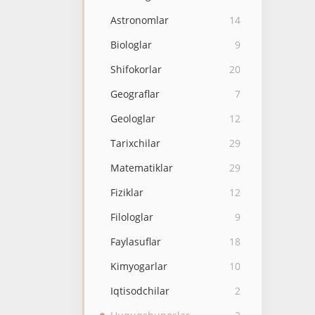
Astronomlar
14
Biologlar
9
Shifokorlar
20
Geograflar
7
Geologlar
12
Tarixchilar
29
Matematiklar
29
Fiziklar
12
Filologlar
9
Faylasuflar
18
Kimyogarlar
10
Iqtisodchilar
2