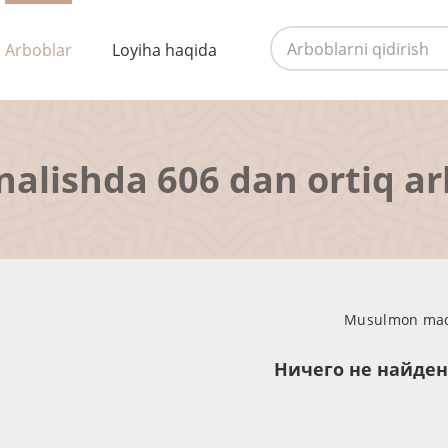
Arboblar
Loyiha haqida
nalishda 606 dan ortiq a
Musulmon madan
Ничего не найде