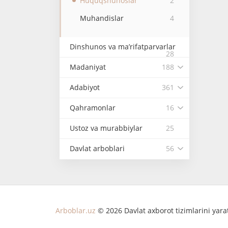
Huquqshunoslar
2
Muhandislar
4
Dinshunos va ma’rifatparvarlar
28
Madaniyat
188
Adabiyot
361
Qahramonlar
16
Ustoz va murabbiylar
25
Davlat arboblari
56
Arboblar.uz
© 2026 Davlat axborot tizimlarini yar