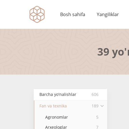
Bosh sahifa
Yangiliklar
39 yo'
Barcha yo'nalishlar
606
Fan va texnika
189
Agronomlar
5
Arxeologlar
7