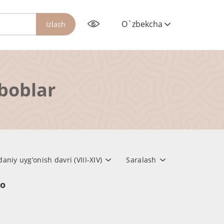
O`zbekcha
Izlash
rboblar
iy uyg’onish davri (VIII-XIV)
Saralash
но