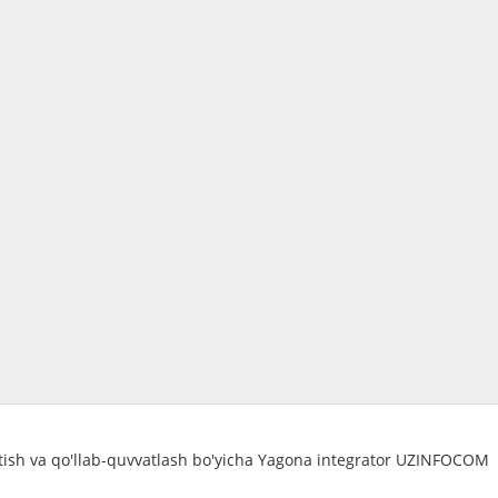
atish va qo'llab-quvvatlash bo'yicha Yagona integrator UZINFOCOM