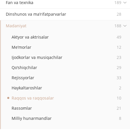
Fan va texnika
189
Dinshunos va ma’rifatparvarlar
28
Madaniyat
188
Aktyor va aktrisalar
49
Me’morlar
12
Ijodkorlar va musiqachilar
23
Qo‘shiqchilar
29
Rejissyorlar
33
Haykaltaroshlar
2
Raqqos va raqqosalar
10
Rassomlar
21
Milliy hunarmandlar
8