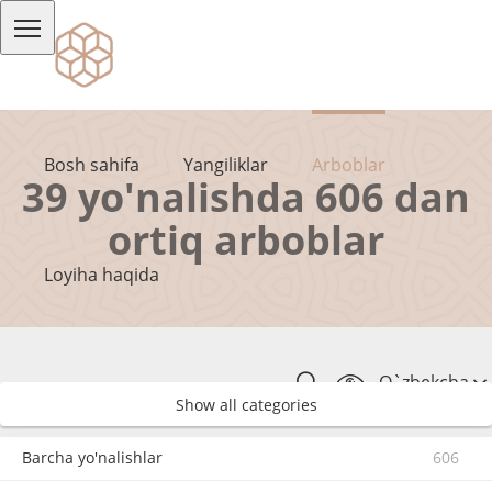
Bosh sahifa
Yangiliklar
Arboblar
39 yo'nalishda 606 dan
ortiq arboblar
Loyiha haqida
O`zbekcha
Show all categories
Barcha yo'nalishlar
606