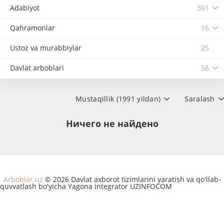
Adabiyot
361
Qahramonlar
16
Ustoz va murabbiylar
25
Davlat arboblari
56
Mustaqillik (1991 yildan)
Saralash
Ничего не найдено
Arboblar.uz
© 2026 Davlat axborot tizimlarini yaratish va qo'llab-
quvvatlash bo'yicha Yagona integrator UZINFOCOM