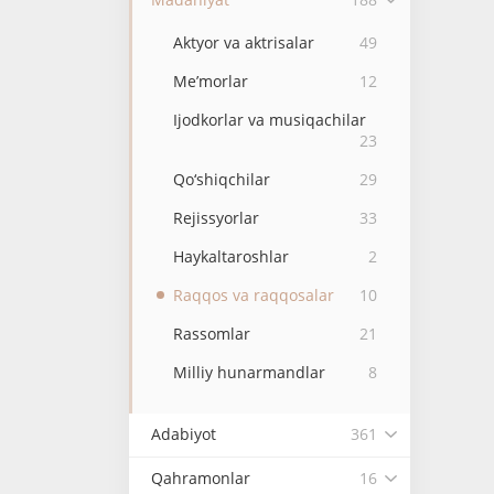
Aktyor va aktrisalar
49
Me’morlar
12
Ijodkorlar va musiqachilar
23
Qo‘shiqchilar
29
Rejissyorlar
33
Haykaltaroshlar
2
Raqqos va raqqosalar
10
Rassomlar
21
Milliy hunarmandlar
8
Adabiyot
361
Qahramonlar
16