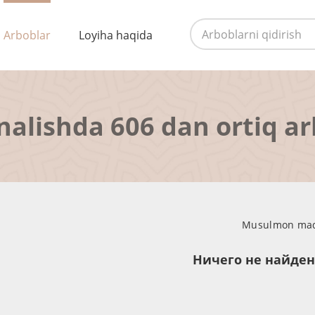
Arboblar
Loyiha haqida
nalishda 606 dan ortiq a
Musulmon madan
Ничего не найде