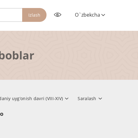
O`zbekcha
Izlash
rboblar
iy uyg’onish davri (VIII-XIV)
Saralash
но