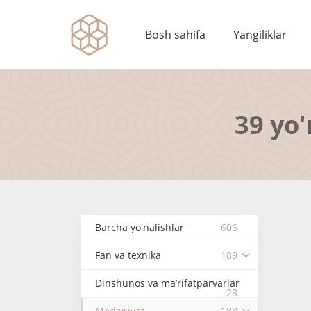
Bosh sahifa
Yangiliklar
39 yo'
Barcha yo'nalishlar
606
Fan va texnika
189
Dinshunos va ma’rifatparvarlar
28
Madaniyat
188